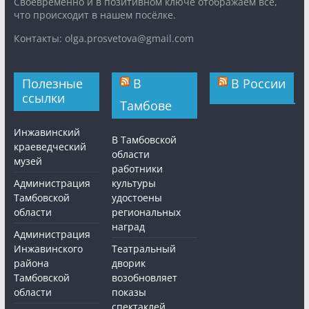
Cвоевременно и в позитивном ключе отображаем все,
что происходит в нашем посёлке.
Контакты: olga.prosvetova@gmail.com
Полезные
В
В России
ссылки
Тамбове
Инжавинский
В Тамбовской
краеведческий
области
музей
работники
Администрация
культуры
Тамбовской
удостоены
области
региональных
наград
Администрация
Инжавинского
Театральный
района
дворик
Тамбовской
возобновляет
области
показы
спектаклей