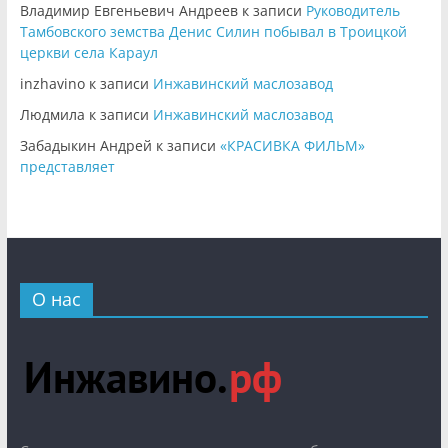
Владимир Евгеньевич Андреев
к записи
Руководитель
Тамбовского земства Денис Силин побывал в Троицкой
церкви села Караул
inzhavino
к записи
Инжавинский маслозавод
Людмила
к записи
Инжавинский маслозавод
Забадыкин Андрей
к записи
«КРАСИВКА ФИЛЬМ»
представляет
О нас