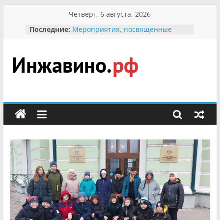
Перейти
Четверг, 6 августа, 2026
к
Последние:
Мероприятия, посвященные
содержимому
Международному Дню семьи
Присвоение звания «Почётный
гражданин Инжавинского округа»
участнице Великой
Инжавино.рф
Отечественной, фронтовичке
Александре Николаевне
Кирсановой
сельский
Безопасность в сети Интернет
портал
Ученики приняли участие в
мероприятии «Сохраним
первоцветы!»
В вольере Воронинского
заповедника родились крапчатые
суслики