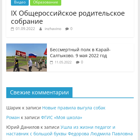
Видео
Образование
IX Общероссийское родительское
собрание
01.09.2022
inzhavino
0
Бессмертный полк в Карай-
Салтыково. 9 мая 2022 год
0
11.05.2022
Свежие комментарии
Шарик
к записи
Новые правила выгула собак
Роман
к записи
ФГИС «Моя школа»
Юрий Данилов
к записи
Ушла из жизни педагог и
наставник с большой буквы Федорова Людмила Павловна