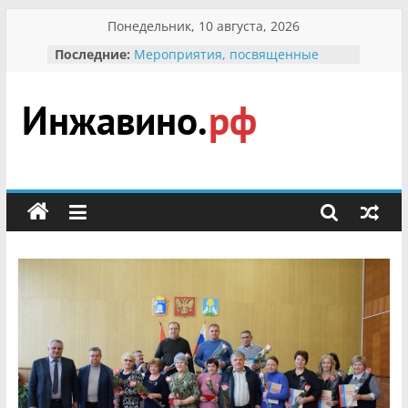
Перейти
Понедельник, 10 августа, 2026
к
Последние:
Мероприятия, посвященные
содержимому
Международному Дню семьи
Присвоение звания «Почётный
гражданин Инжавинского округа»
участнице Великой
Инжавино.рф
Отечественной, фронтовичке
Александре Николаевне
Кирсановой
сельский
Безопасность в сети Интернет
портал
Ученики приняли участие в
мероприятии «Сохраним
первоцветы!»
В вольере Воронинского
заповедника родились крапчатые
суслики