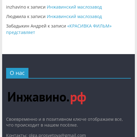
inzhavino
к записи
Инжавинский маслозавод
Людмила
к записи
Инжавинский маслозавод
Забадыкин Андрей
к записи
«КРАСИВКА ФИЛЬМ»
представляет
О нас
Cвоевременно и в позитивном ключе отображаем все,
что происходит в нашем посёлке.
Контакты: olga.prosvetova@gmail.com