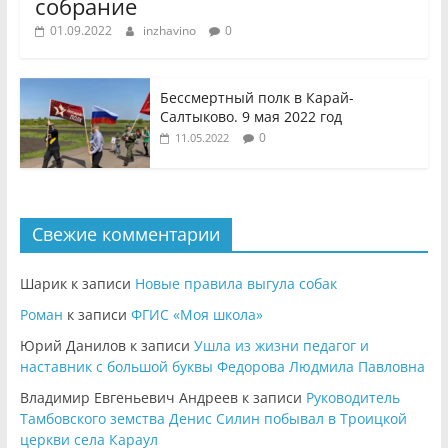
собрание
01.09.2022
inzhavino
0
Бессмертный полк в Карай-
Салтыково. 9 мая 2022 год
0
11.05.2022
Свежие комментарии
Шарик
к записи
Новые правила выгула собак
Роман
к записи
ФГИС «Моя школа»
Юрий Данилов
к записи
Ушла из жизни педагог и
наставник с большой буквы Федорова Людмила Павловна
Владимир Евгеньевич Андреев
к записи
Руководитель
Тамбовского земства Денис Силин побывал в Троицкой
церкви села Караул