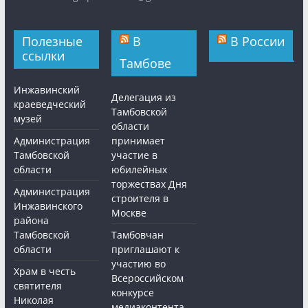
Полезные
В
В России
ссылки
Тамбове
Инжавинский
Делегация из
краеведческий
Тамбовской
музей
области
Администрация
принимает
Тамбовской
участие в
области
юбилейных
торжествах Дня
Администрация
строителя в
Инжавинского
Москве
района
Тамбовской
Тамбовчан
области
приглашают к
участию во
Храм в честь
Всероссийском
святителя
конкурсе
Николая
медиаконтента