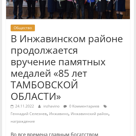
Общество
В Инжавинском районе
продолжается
вручение памятных
медалей «85 лет
ТАМБОВСКОЙ
ОБЛАСТИ»
24.11.2022
inzhavino
0 Комментариев
,
,
,
Геннадий Селезнев
Инжавино
Инжавинский район
награждение
Во все времена главным богатством