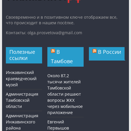
Cвоевременно и в позитивном ключе отображаем все,
что происходит в нашем посёлке.
Контакты: olga.prosvetova@gmail.com
Полезные
В
В России
ссылки
Тамбове
Инжавинский
Около 87,2
краеведческий
тысячи жителей
музей
Тамбовской
Администрация
области решают
Тамбовской
вопросы ЖКХ
области
через мобильное
приложение
Администрация
Инжавинского
Евгений
района
Первышов