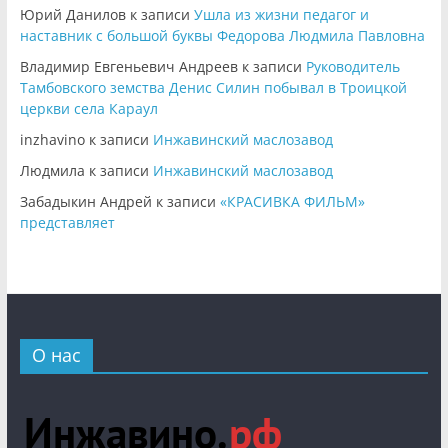
Юрий Данилов
к записи
Ушла из жизни педагог и
наставник с большой буквы Федорова Людмила Павловна
Владимир Евгеньевич Андреев
к записи
Руководитель
Тамбовского земства Денис Силин побывал в Троицкой
церкви села Караул
inzhavino
к записи
Инжавинский маслозавод
Людмила
к записи
Инжавинский маслозавод
Забадыкин Андрей
к записи
«КРАСИВКА ФИЛЬМ»
представляет
О нас