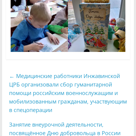
←
Медицинские работники Инжавинской
ЦРБ организовали сбор гуманитарной
помощи российским военнослужащим и
мобилизованным гражданам, участвующим
в спецоперации
Занятие внеурочной деятельности,
посвящённое Дню добровольца в России