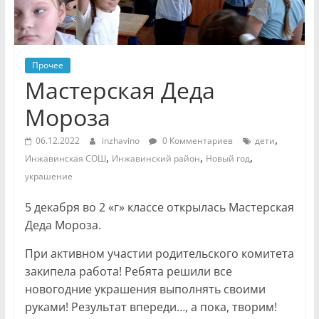
Прочее
Мастерская Деда
Мороза
,
06.12.2022
inzhavino
0 Комментариев
дети
,
,
,
Инжавинская СОШ
Инжавинский район
Новый год
украшение
5 декабря во 2 «г» классе открылась Мастерская
Деда Мороза.
При активном участии родительского комитета
закипела работа! Ребята решили все
новогодние украшения выполнять своими
руками! Результат впереди…, а пока, творим!