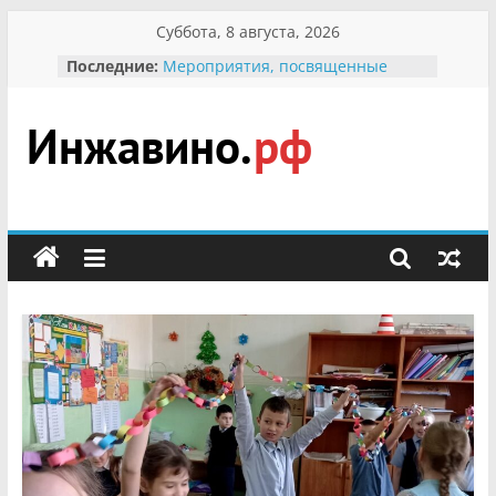
Перейти
Суббота, 8 августа, 2026
к
Последние:
Мероприятия, посвященные
содержимому
Международному Дню семьи
Присвоение звания «Почётный
гражданин Инжавинского округа»
участнице Великой
Инжавино.рф
Отечественной, фронтовичке
Александре Николаевне
Кирсановой
сельский
Безопасность в сети Интернет
портал
Ученики приняли участие в
мероприятии «Сохраним
первоцветы!»
В вольере Воронинского
заповедника родились крапчатые
суслики