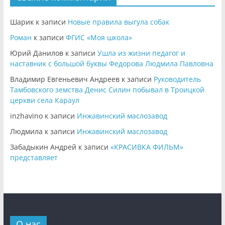
Шарик
к записи
Новые правила выгула собак
Роман
к записи
ФГИС «Моя школа»
Юрий Данилов
к записи
Ушла из жизни педагог и
наставник с большой буквы Федорова Людмила Павловна
Владимир Евгеньевич Андреев
к записи
Руководитель
Тамбовского земства Денис Силин побывал в Троицкой
церкви села Караул
inzhavino
к записи
Инжавинский маслозавод
Людмила
к записи
Инжавинский маслозавод
Забадыкин Андрей
к записи
«КРАСИВКА ФИЛЬМ»
представляет
О нас