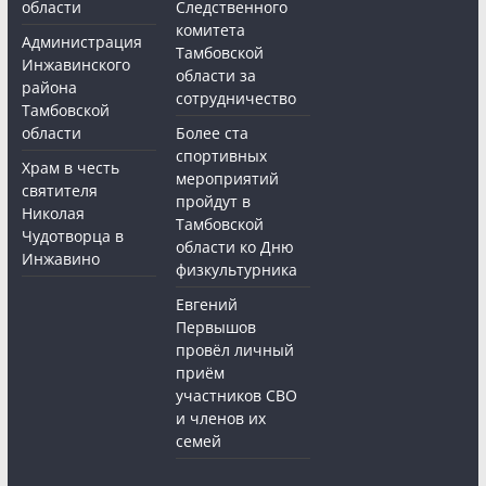
области
Следственного
комитета
Администрация
Тамбовской
Инжавинского
области за
района
сотрудничество
Тамбовской
области
Более ста
спортивных
Храм в честь
мероприятий
святителя
пройдут в
Николая
Тамбовской
Чудотворца в
области ко Дню
Инжавино
физкультурника
Евгений
Первышов
провёл личный
приём
участников СВО
и членов их
семей