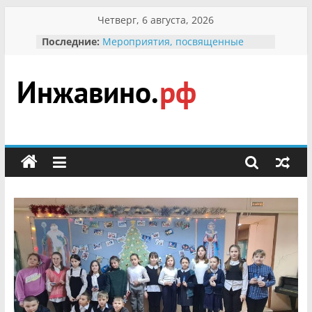
Перейти
Четверг, 6 августа, 2026
к
Последние:
Мероприятия, посвященные
содержимому
Международному Дню семьи
Присвоение звания «Почётный
гражданин Инжавинского округа»
участнице Великой
Инжавино.рф
Отечественной, фронтовичке
Александре Николаевне
Кирсановой
сельский
Безопасность в сети Интернет
портал
Ученики приняли участие в
мероприятии «Сохраним
первоцветы!»
В вольере Воронинского
заповедника родились крапчатые
суслики