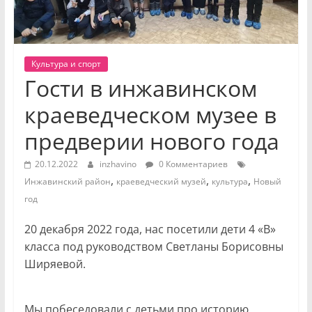
Культура и спорт
Гости в инжавинском
краеведческом музее в
предверии нового года
20.12.2022
inzhavino
0 Комментариев
,
,
,
Инжавинский район
краеведческий музей
культура
Новый
год
20 декабря 2022 года, нас посетили дети 4 «В»
класса под руководством Светланы Борисовны
Ширяевой.
Мы побеседовали с детьми про историю