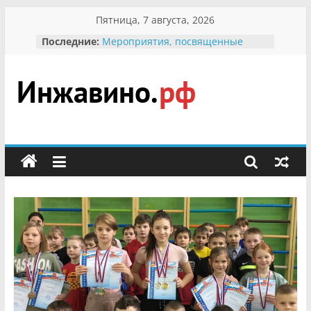
Перейти
Пятница, 7 августа, 2026
к
Последние:
Мероприятия, посвященные
содержимому
Международному Дню семьи
Присвоение звания «Почётный
гражданин Инжавинского округа»
участнице Великой
Инжавино.рф
Отечественной, фронтовичке
Александре Николаевне
Кирсановой
сельский
Безопасность в сети Интернет
портал
Ученики приняли участие в
мероприятии «Сохраним
первоцветы!»
В вольере Воронинского
заповедника родились крапчатые
суслики