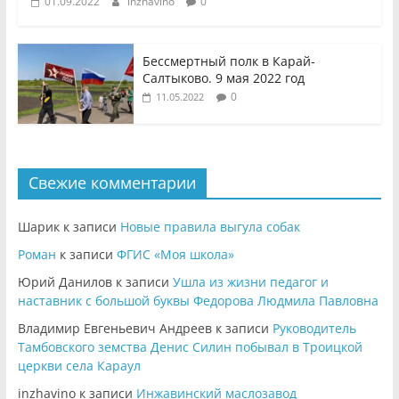
01.09.2022
inzhavino
0
Бессмертный полк в Карай-
Салтыково. 9 мая 2022 год
0
11.05.2022
Свежие комментарии
Шарик
к записи
Новые правила выгула собак
Роман
к записи
ФГИС «Моя школа»
Юрий Данилов
к записи
Ушла из жизни педагог и
наставник с большой буквы Федорова Людмила Павловна
Владимир Евгеньевич Андреев
к записи
Руководитель
Тамбовского земства Денис Силин побывал в Троицкой
церкви села Караул
inzhavino
к записи
Инжавинский маслозавод