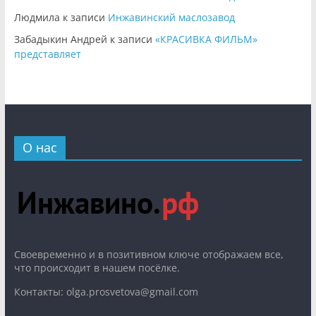
Людмила
к записи
Инжавинский маслозавод
Забадыкин Андрей
к записи
«КРАСИВКА ФИЛЬМ»
представляет
О нас
Cвоевременно и в позитивном ключе отображаем все,
что происходит в нашем посёлке.
Контакты: olga.prosvetova@gmail.com