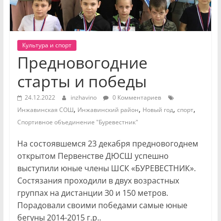
Культура и спорт
Предновогодние
старты и победы
24.12.2022
inzhavino
0 Комментариев
,
,
,
,
Инжавинская СОШ
Инжавинский район
Новый год
спорт
Спортивное объединение "Буревестник"
На состоявшемся 23 декабря предновогоднем
открытом Первенстве ДЮСШ успешно
выступили юные члены ШСК «БУРЕВЕСТНИК».
Состязания проходили в двух возрастных
группах на дистанции З0 и 150 метров.
Порадовали своими победами самые юные
бегуны 2014-2015 г.р..