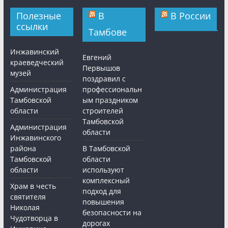
Полезные
В
В России
ссылки
Тамбове
Инжавинский
Евгений
краеведческий
Первышов
музей
поздравил с
Администрация
профессиональн
Тамбовской
ым праздником
области
строителей
Тамбовской
Администрация
области
Инжавинского
района
В Тамбовской
Тамбовской
области
области
используют
комплексный
Храм в честь
подход для
святителя
повышения
Николая
безопасности на
Чудотворца в
дорогах