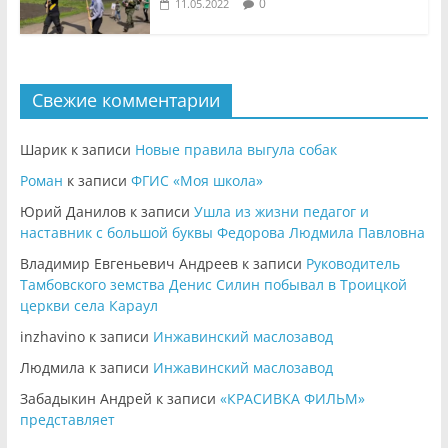
0
11.05.2022
Свежие комментарии
Шарик
к записи
Новые правила выгула собак
Роман
к записи
ФГИС «Моя школа»
Юрий Данилов
к записи
Ушла из жизни педагог и
наставник с большой буквы Федорова Людмила Павловна
Владимир Евгеньевич Андреев
к записи
Руководитель
Тамбовского земства Денис Силин побывал в Троицкой
церкви села Караул
inzhavino
к записи
Инжавинский маслозавод
Людмила
к записи
Инжавинский маслозавод
Забадыкин Андрей
к записи
«КРАСИВКА ФИЛЬМ»
представляет