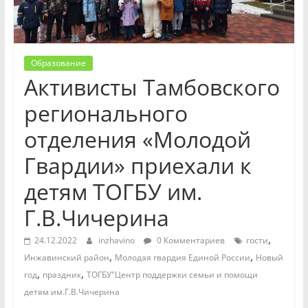
Образование
Активисты Тамбовского
регионального
отделения «Молодой
Гвардии» приехали к
детям ТОГБУ им.
Г.В.Чичерина
,
24.12.2022
inzhavino
0 Комментариев
гости
,
,
Инжавинский район
Молодая гвардия Единой России
Новый
,
,
год
праздник
ТОГБУ"Центр поддержки семьи и помощи
детям им.Г.В.Чичерина