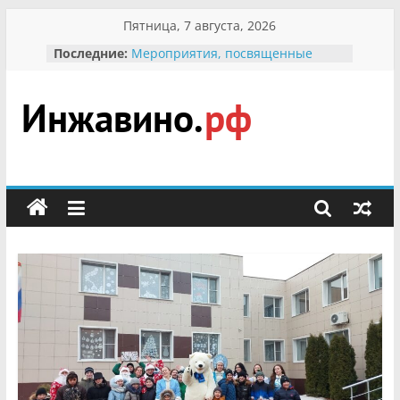
Перейти
Пятница, 7 августа, 2026
к
Последние:
Мероприятия, посвященные
содержимому
Международному Дню семьи
Присвоение звания «Почётный
гражданин Инжавинского округа»
участнице Великой
Инжавино.рф
Отечественной, фронтовичке
Александре Николаевне
Кирсановой
сельский
Безопасность в сети Интернет
портал
Ученики приняли участие в
мероприятии «Сохраним
первоцветы!»
В вольере Воронинского
заповедника родились крапчатые
суслики