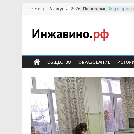
Перейти
Четверг, 6 августа, 2026
Последние:
Мероприят
к
Междунаро
Присвоение
содержимому
гражданин 
участнице 
Инжавино.рф
Отечествен
Александре
Кирсановой
сельский
Безопаснос
портал
ОБЩЕСТВО
ОБРАЗОВАНИЕ
ИСТОР
Ученики пр
мероприяти
первоцветы
В вольере 
заповедник
суслики