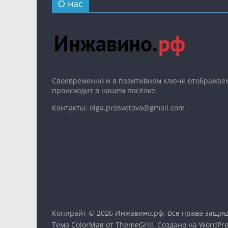
О нас
Cвоевременно и в позитивном ключе отображаем
происходит в нашем посёлке.
Контакты: olga.prosvetova@gmail.com
Копирайт © 2026
Инжавино.рф
. Все права защи
Тема
ColorMag
от ThemeGrill. Создано на
WordPre