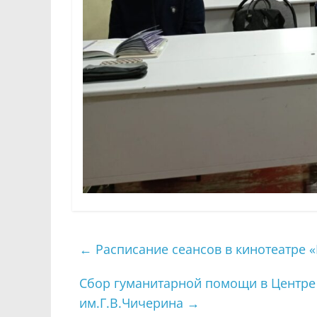
←
Расписание сеансов в кинотеатре «
Сбор гуманитарной помощи в Центре
им.Г.В.Чичерина
→