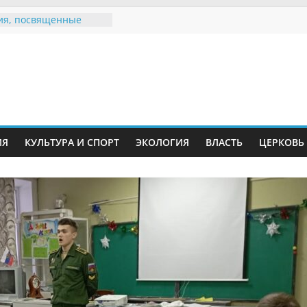
ия, посвященные
дному Дню семьи
 звания «Почётный
Инжавинского округа»
Великой
ной, фронтовичке
 Николаевне
ть в сети Интернет
ИЯ
КУЛЬТУРА И СПОРТ
ЭКОЛОГИЯ
ВЛАСТЬ
ЦЕРКОВЬ
иняли участие в
и «Сохраним
!»
Воронинского
а родились крапчатые