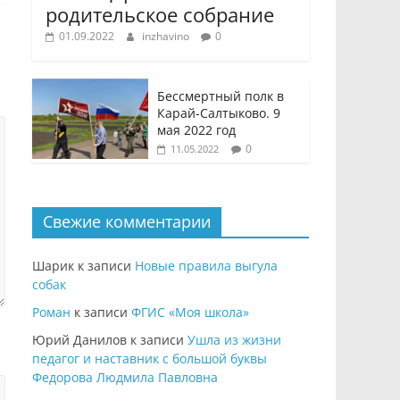
родительское собрание
01.09.2022
inzhavino
0
Бессмертный полк в
Карай-Салтыково. 9
мая 2022 год
0
11.05.2022
Свежие комментарии
Шарик
к записи
Новые правила выгула
собак
Роман
к записи
ФГИС «Моя школа»
Юрий Данилов
к записи
Ушла из жизни
педагог и наставник с большой буквы
Федорова Людмила Павловна