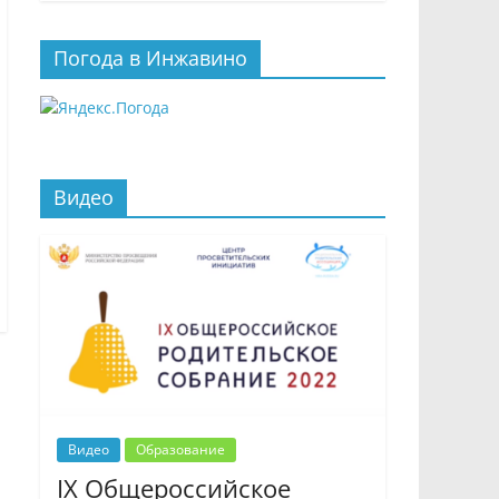
Погода в Инжавино
Видео
Видео
Образование
IX Общероссийское