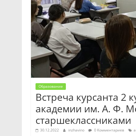
Образование
Встреча курсанта 2 
академии им. А. Ф. 
старшеклассниками
30.12.2022
inzhavino
0 Комментариев
а