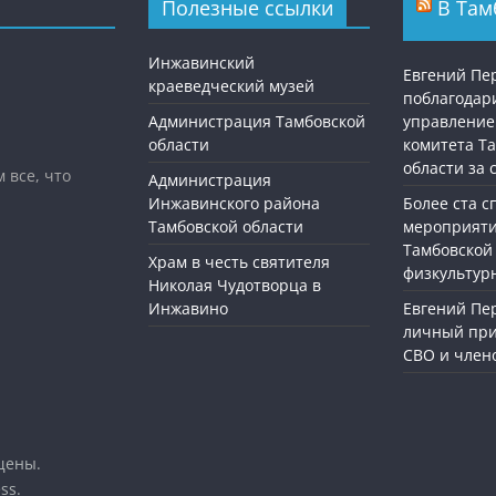
Полезные ссылки
В Там
Инжавинский
Евгений П
краеведческий музей
поблагодар
Администрация Тамбовской
управление
области
комитета Т
области за
 все, что
Администрация
Инжавинского района
Более ста 
Тамбовской области
мероприяти
Тамбовской
Храм в честь святителя
физкультур
Николая Чудотворца в
Инжавино
Евгений Пе
личный при
СВО и член
щены.
ss
.