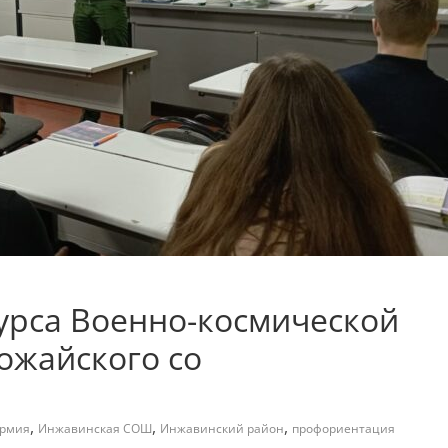
курса Военно-космической
Можайского со
,
,
,
рмия
Инжавинская СОШ
Инжавинский район
профориентация