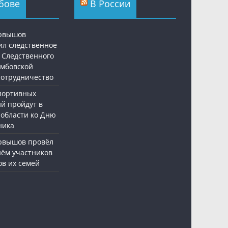
бове
В России
ервышов
ил следственное
 Следственного
амбовской
 сотрудничество
спортивных
й пройдут в
 области ко Дню
ника
рвышов провёл
ём участников
ов их семей