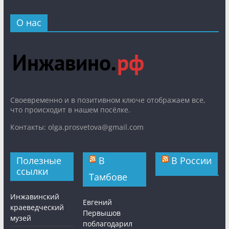
О нас
Cвоевременно и в позитивном ключе отображаем все,
что происходит в нашем посёлке.
Контакты: olga.prosvetova@gmail.com
Полезные
В
В России
ссылки
Тамбове
Инжавинский
Евгений
краеведческий
Первышов
музей
поблагодарил