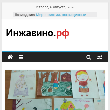
Перейти
Четверг, 6 августа, 2026
к
Последние:
Мероприятия, посвященные
содержимому
Международному Дню семьи
Присвоение звания «Почётный
гражданин Инжавинского округа»
участнице Великой
Инжавино.рф
Отечественной, фронтовичке
Александре Николаевне
Кирсановой
сельский
Безопасность в сети Интернет
портал
Ученики приняли участие в
мероприятии «Сохраним
первоцветы!»
В вольере Воронинского
заповедника родились крапчатые
суслики