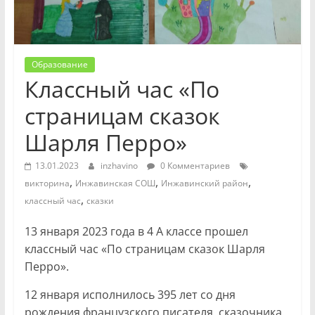
Образование
Классный час «По
страницам сказок
Шарля Перро»
13.01.2023
inzhavino
0 Комментариев
,
,
,
викторина
Инжавинская СОШ
Инжавинский район
,
классный час
сказки
13 января 2023 года в 4 А классе прошел
классный час «По страницам сказок Шарля
Перро».
12 января исполнилось 395 лет со дня
рождения французского писателя, сказочника.