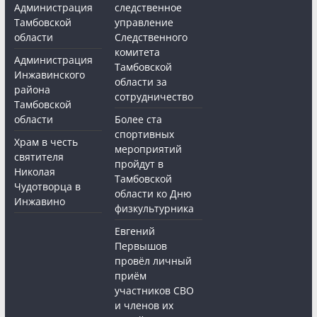
Администрация
следственное
Тамбовской
управление
области
Следственного
комитета
Администрация
Тамбовской
Инжавинского
области за
района
сотрудничество
Тамбовской
области
Более ста
спортивных
Храм в честь
мероприятий
святителя
пройдут в
Николая
Тамбовской
Чудотворца в
области ко Дню
Инжавино
физкультурника
Евгений
Первышов
провёл личный
приём
участников СВО
и членов их