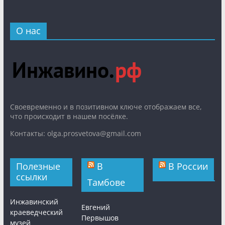
О нас
Cвоевременно и в позитивном ключе отображаем все,
что происходит в нашем посёлке.
Контакты: olga.prosvetova@gmail.com
Полезные
В
В России
ссылки
Тамбове
Инжавинский
Евгений
краеведческий
Первышов
музей