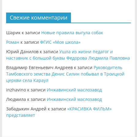
Свежие комментарии
Шарик
к записи
Новые правила выгула собак
Роман
к записи
ФГИС «Моя школа»
Юрий Данилов
к записи
Ушла из жизни педагог и
наставник с большой буквы Федорова Людмила Павловна
Владимир Евгеньевич Андреев
к записи
Руководитель
Тамбовского земства Денис Силин побывал в Троицкой
церкви села Караул
inzhavino
к записи
Инжавинский маслозавод
Людмила
к записи
Инжавинский маслозавод
Забадыкин Андрей
к записи
«КРАСИВКА ФИЛЬМ»
представляет