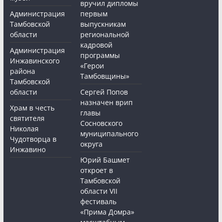
вручил дипломы
Администрация
первым
Тамбовской
выпускникам
области
региональной
кадровой
Администрация
программы
Инжавинского
«Герои
района
Тамбовщины»
Тамбовской
области
Сергей Попов
назначен врип
Храм в честь
главы
святителя
Сосновского
Николая
муниципального
Чудотворца в
округа
Инжавино
Юрий Башмет
откроет в
Тамбовской
области VII
фестиваль
«Прима Домра»