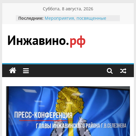
Перейти
Суббота, 8 августа, 2026
к
Последние:
Мероприятия, посвященные
содержимому
Международному Дню семьи
Присвоение звания «Почётный
гражданин Инжавинского округа»
участнице Великой
Инжавино.рф
Отечественной, фронтовичке
Александре Николаевне
Кирсановой
сельский
Безопасность в сети Интернет
портал
Ученики приняли участие в
мероприятии «Сохраним
первоцветы!»
В вольере Воронинского
заповедника родились крапчатые
суслики