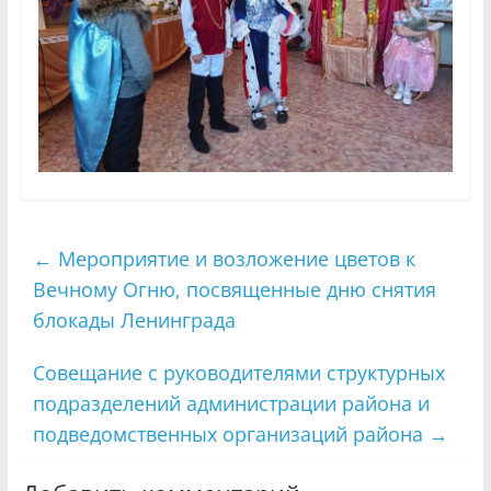
←
Мероприятие и возложение цветов к
Вечному Огню, посвященные дню снятия
блокады Ленинграда
Совещание с руководителями структурных
подразделений администрации района и
подведомственных организаций района
→