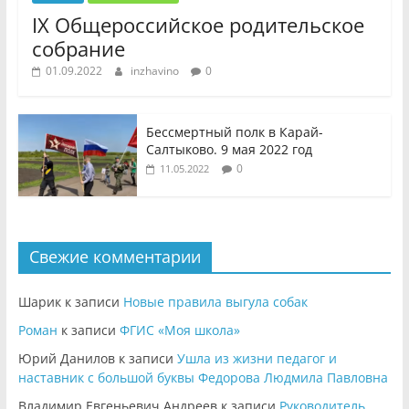
IX Общероссийское родительское
собрание
01.09.2022
inzhavino
0
Бессмертный полк в Карай-
Салтыково. 9 мая 2022 год
0
11.05.2022
Свежие комментарии
Шарик
к записи
Новые правила выгула собак
Роман
к записи
ФГИС «Моя школа»
Юрий Данилов
к записи
Ушла из жизни педагог и
наставник с большой буквы Федорова Людмила Павловна
Владимир Евгеньевич Андреев
к записи
Руководитель