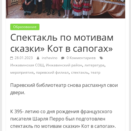
Образование
Спектакль по мотивам
сказки» Кот в сапогах»
28.01.2023
inzhavino
0 Комментариев
,
,
,
Инжавинская СОШ
Инжавинский район
литература
,
,
,
мероприятия
паревский филиал
спектакль
театр
Паревский библиотеатр снова распахнул свои
двери.
К 395- летию со дня рождения французского
писателя Шарля Перро был подготовлен
спектакль по мотивам сказки» Кот в сапогах».