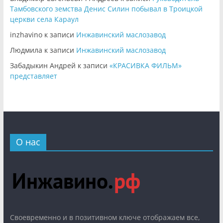
Тамбовского земства Денис Силин побывал в Троицкой
церкви села Караул
inzhavino
к записи
Инжавинский маслозавод
Людмила
к записи
Инжавинский маслозавод
Забадыкин Андрей
к записи
«КРАСИВКА ФИЛЬМ»
представляет
О нас
Cвоевременно и в позитивном ключе отображаем все,