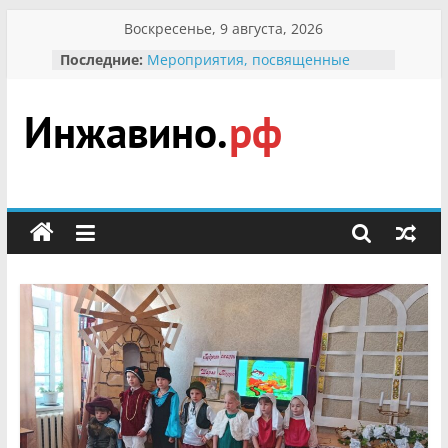
Перейти
Воскресенье, 9 августа, 2026
к
Последние:
Мероприятия, посвященные
содержимому
Международному Дню семьи
Присвоение звания «Почётный
гражданин Инжавинского округа»
участнице Великой
Инжавино.рф
Отечественной, фронтовичке
Александре Николаевне
Кирсановой
сельский
Безопасность в сети Интернет
портал
Ученики приняли участие в
мероприятии «Сохраним
первоцветы!»
В вольере Воронинского
заповедника родились крапчатые
суслики