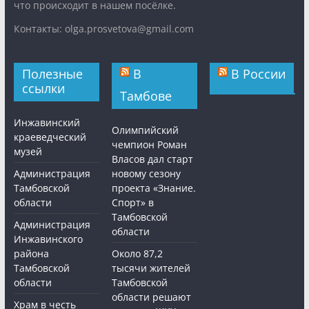
что происходит в нашем посёлке.
Контакты: olga.prosvetova@gmail.com
Полезные
В
В России
ссылки
Тамбове
Инжавинский
Олимпийский
краеведческий
чемпион Роман
музей
Власов дал старт
Администрация
новому сезону
Тамбовской
проекта «Знание.
области
Спорт» в
Тамбовской
Администрация
области
Инжавинского
района
Около 87,2
Тамбовской
тысячи жителей
области
Тамбовской
области решают
Храм в честь