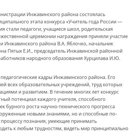
министрации Инжавинского района состоялась
ципального этапа конкурса «Учитель года России —
ия стали педагоги, учащиеся школ, родительская
оржественной церемонии награждения приняли участие
и Инжавинского района В.А. Яблочко, начальник
на Пятых Е.И., председатель Инжавинской районной
аботников народного образования Хурцилава И.Ю.
 педагогические кадры Инжавинского района. Его
лей всех образовательных учреждений, труд которых
ациями и развитием. В течение многих лет конкурс
ный потенциал каждого учителя, способного
 век бурного роста научно-технического прогресса
оруженные новыми знаниями, но и способные по-
к процессу познания, умеющие принимать
одить к любым трудностям, видеть мир принципиально