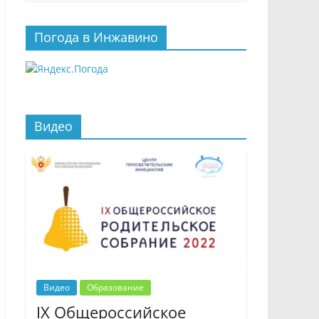
Погода в Инжавино
Видео
Видео
Образование
IX Общероссийское