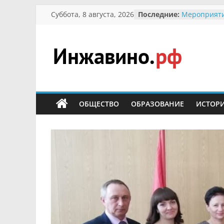
Перейти
Суббота, 8 августа, 2026
Последние:
Мероприяти
к
Международ
Присвоение
содержимому
гражданин 
участнице 
Инжавино.рф
Отечествен
Александре
Кирсановой
сельский
Безопасност
портал
ОБЩЕСТВО
ОБРАЗОВАНИЕ
ИСТОР
Ученики пр
мероприяти
первоцветы
В вольере 
заповедник
суслики