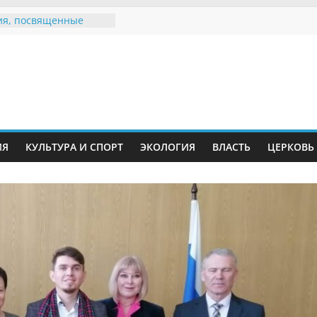
я, посвященные
ному Дню семьи
 звания «Почётный
Инжавинского округа»
Великой
ной, фронтовичке
 Николаевне
ь в сети Интернет
ИЯ
КУЛЬТУРА И СПОРТ
ЭКОЛОГИЯ
ВЛАСТЬ
ЦЕРКОВЬ
иняли участие в
и «Сохраним
!»
Воронинского
а родились крапчатые