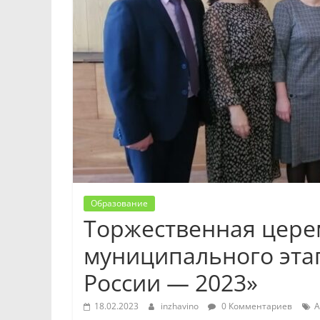
Образование
Торжественная цере
муниципального этап
России — 2023»
18.02.2023
inzhavino
0 Комментариев
А