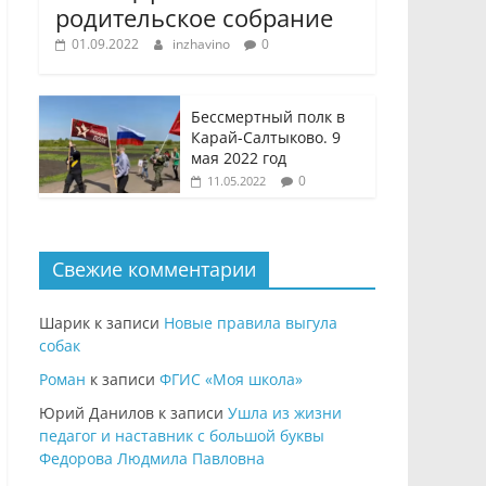
родительское собрание
01.09.2022
inzhavino
0
Бессмертный полк в
Карай-Салтыково. 9
мая 2022 год
0
11.05.2022
Свежие комментарии
Шарик
к записи
Новые правила выгула
собак
Роман
к записи
ФГИС «Моя школа»
Юрий Данилов
к записи
Ушла из жизни
педагог и наставник с большой буквы
Федорова Людмила Павловна