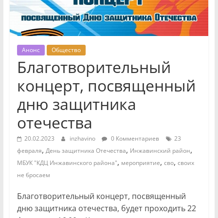
Анонс
Общество
Благотворительный
концерт, посвященный
дню защитника
отечества
20.02.2023
inzhavino
0 Комментариев
23
,
,
,
февраля
День защитника Отечества
Инжавинский район
,
,
,
МБУК "КДЦ Инжавинского района"
мероприятие
сво
своих
не бросаем
Благотворительный концерт, посвященный
дню защитника отечества, будет проходить 22