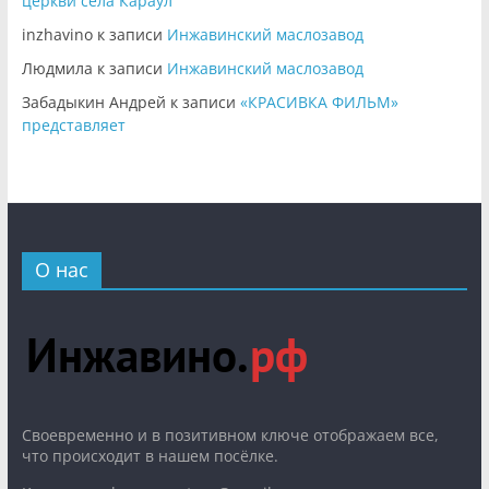
церкви села Караул
inzhavino
к записи
Инжавинский маслозавод
Людмила
к записи
Инжавинский маслозавод
Забадыкин Андрей
к записи
«КРАСИВКА ФИЛЬМ»
представляет
О нас
Cвоевременно и в позитивном ключе отображаем все,
что происходит в нашем посёлке.