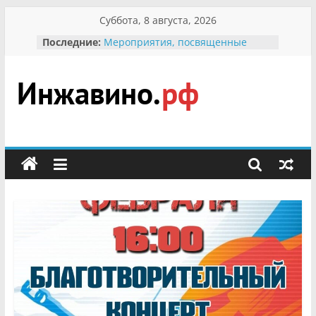
Перейти
Суббота, 8 августа, 2026
к
Последние:
Мероприятия, посвященные
содержимому
Международному Дню семьи
Присвоение звания «Почётный
гражданин Инжавинского округа»
участнице Великой
Инжавино.рф
Отечественной, фронтовичке
Александре Николаевне
Кирсановой
сельский
Безопасность в сети Интернет
портал
Ученики приняли участие в
мероприятии «Сохраним
первоцветы!»
В вольере Воронинского
заповедника родились крапчатые
суслики