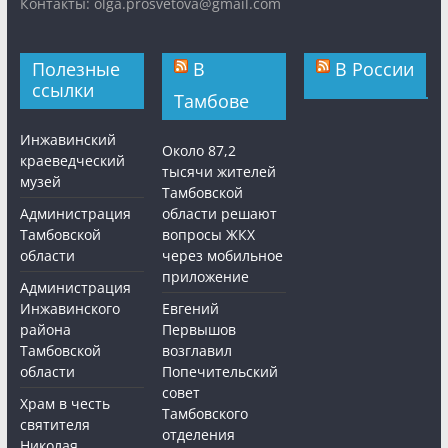
Контакты: olga.prosvetova@gmail.com
Полезные
В
В России
ссылки
Тамбове
Инжавинский
Около 87,2
краеведческий
тысячи жителей
музей
Тамбовской
Администрация
области решают
Тамбовской
вопросы ЖКХ
области
через мобильное
приложение
Администрация
Инжавинского
Евгений
района
Первышов
Тамбовской
возглавил
области
Попечительский
совет
Храм в честь
Тамбовского
святителя
отделения
Николая