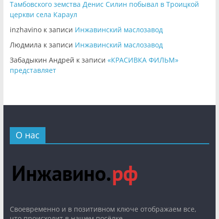
Тамбовского земства Денис Силин побывал в Троицкой
церкви села Караул
inzhavino
к записи
Инжавинский маслозавод
Людмила
к записи
Инжавинский маслозавод
Забадыкин Андрей
к записи
«КРАСИВКА ФИЛЬМ»
представляет
О нас
Cвоевременно и в позитивном ключе отображаем все,
что происходит в нашем посёлке.