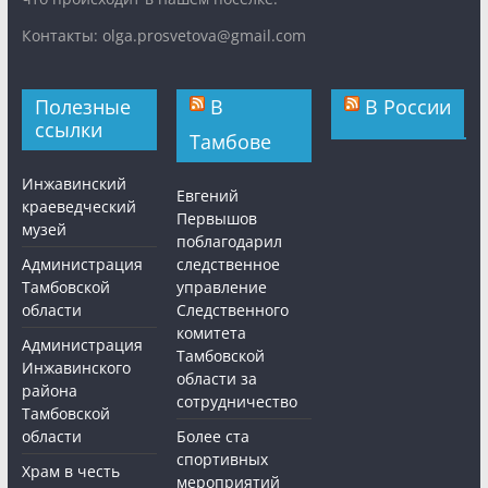
Контакты: olga.prosvetova@gmail.com
Полезные
В
В России
ссылки
Тамбове
Инжавинский
Евгений
краеведческий
Первышов
музей
поблагодарил
Администрация
следственное
Тамбовской
управление
области
Следственного
комитета
Администрация
Тамбовской
Инжавинского
области за
района
сотрудничество
Тамбовской
области
Более ста
спортивных
Храм в честь
мероприятий