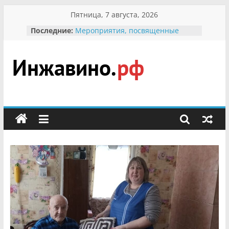
Перейти
Пятница, 7 августа, 2026
к
Последние:
Мероприятия, посвященные
содержимому
Международному Дню семьи
Присвоение звания «Почётный
гражданин Инжавинского округа»
участнице Великой
Инжавино.рф
Отечественной, фронтовичке
Александре Николаевне
Кирсановой
сельский
Безопасность в сети Интернет
портал
Ученики приняли участие в
мероприятии «Сохраним
первоцветы!»
В вольере Воронинского
заповедника родились крапчатые
суслики