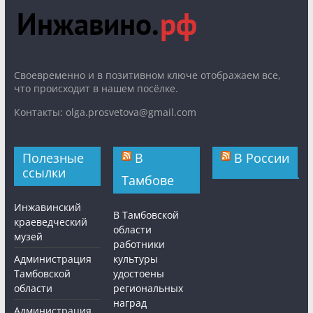
Cвоевременно и в позитивном ключе отображаем все,
что происходит в нашем посёлке.
Контакты: olga.prosvetova@gmail.com
Полезные
В
В России
ссылки
Тамбове
Инжавинский
В Тамбовской
краеведческий
области
музей
работники
Администрация
культуры
Тамбовской
удостоены
области
региональных
наград
Администрация