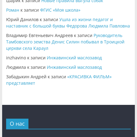
Шарик
к записи
Новые правила выгула собак
Роман
к записи
ФГИС «Моя школа»
Юрий Данилов
к записи
Ушла из жизни педагог и
наставник с большой буквы Федорова Людмила Павловна
Владимир Евгеньевич Андреев
к записи
Руководитель
Тамбовского земства Денис Силин побывал в Троицкой
церкви села Караул
inzhavino
к записи
Инжавинский маслозавод
Людмила
к записи
Инжавинский маслозавод
Забадыкин Андрей
к записи
«КРАСИВКА ФИЛЬМ»
представляет
О нас