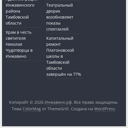
Инжавинского
Театральный
района
дворик
Тамбовской
возобновляет
области
показы
спектаклей
Храм в честь
святителя
Капитальный
Николая
ремонт
Чудотворца в
Платоновской
Инжавино
школы в
Тамбовской
области
завершён на 77%
Копирайт © 2026
Инжавино.рф
. Все права защищены.
Тема
ColorMag
от ThemeGrill. Создано на
WordPress
.