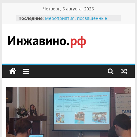
Перейти
Четверг, 6 августа, 2026
к
Последние:
Мероприятия, посвященные
содержимому
Международному Дню семьи
Присвоение звания «Почётный
гражданин Инжавинского округа»
участнице Великой
Инжавино.рф
Отечественной, фронтовичке
Александре Николаевне
Кирсановой
сельский
Безопасность в сети Интернет
портал
Ученики приняли участие в
мероприятии «Сохраним
первоцветы!»
В вольере Воронинского
заповедника родились крапчатые
суслики