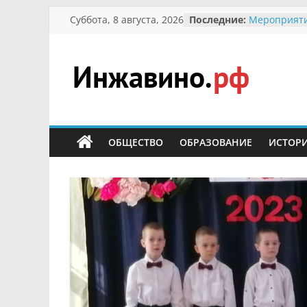
Перейти
Суббота, 8 августа, 2026
Последние:
Мероприяти
к
Международ
Присвоение
содержимому
гражданин 
участнице 
Инжавино.рф
Отечествен
Александре
Кирсановой
сельский
Безопасност
портал
ОБЩЕСТВО
ОБРАЗОВАНИЕ
ИСТОР
Ученики пр
мероприяти
первоцветы
В вольере 
заповедник
суслики