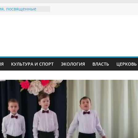
я, посвященные
ному Дню семьи
 звания «Почётный
Инжавинского округа»
Великой
ной, фронтовичке
 Николаевне
ь в сети Интернет
ИЯ
КУЛЬТУРА И СПОРТ
ЭКОЛОГИЯ
ВЛАСТЬ
ЦЕРКОВЬ
иняли участие в
и «Сохраним
!»
Воронинского
а родились крапчатые