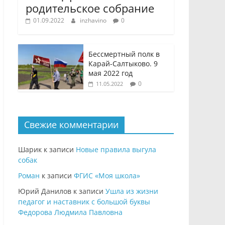
родительское собрание
01.09.2022
inzhavino
0
Бессмертный полк в
Карай-Салтыково. 9
мая 2022 год
0
11.05.2022
Свежие комментарии
Шарик
к записи
Новые правила выгула
собак
Роман
к записи
ФГИС «Моя школа»
Юрий Данилов
к записи
Ушла из жизни
педагог и наставник с большой буквы
Федорова Людмила Павловна