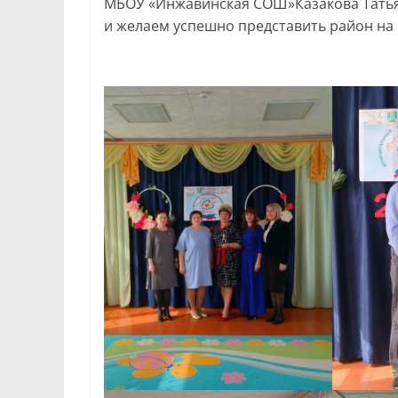
МБОУ «Инжавинская СОШ»Казакова Татьян
и желаем успешно представить район на