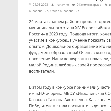
24.03.2023
inzhavino
0 Комментариев
в
,
образование
Отдел образования
24 марта в нашем районе прошло торже
муниципального этапа XIV Всероссийског
России» в 2023 году. Подводя итоги, хоч
участие в конкурсе!За умение показать с
опытом. Дошкольное образование это не
фундамент образования! Очень важно то
поколение. Наши конкурсанты показали, 
малой Родине, любовь к своей профессии
воспитатели.
В этом году в конкурсе принимали участ
им.Б.Н.Чичерина МБОУ «Инжавинская СО
Казакова Татьяна Алексеевна, Казакова 
Победителем стала воспитатель дошколь