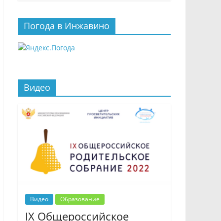
Погода в Инжавино
Видео
Видео
Образование
IX Общероссийское