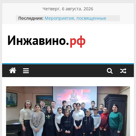
Перейти
Четверг, 6 августа, 2026
к
Последние:
Мероприятия, посвященные
содержимому
Международному Дню семьи
Присвоение звания «Почётный
гражданин Инжавинского округа»
участнице Великой
Инжавино.рф
Отечественной, фронтовичке
Александре Николаевне
Кирсановой
сельский
Безопасность в сети Интернет
портал
Ученики приняли участие в
мероприятии «Сохраним
первоцветы!»
В вольере Воронинского
заповедника родились крапчатые
суслики