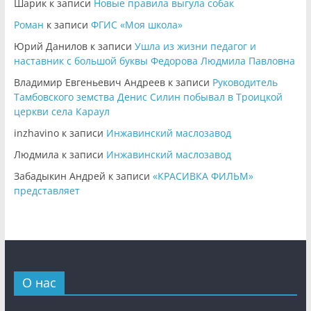
Шарик
к записи
Новые правила выгула собак
Роман
к записи
ФГИС «Моя школа»
Юрий Данилов
к записи
Ушла из жизни педагог и
наставник с большой буквы Федорова Людмила Павловна
Владимир Евгеньевич Андреев
к записи
Руководитель
Тамбовского земства Денис Силин побывал в Троицкой
церкви села Караул
inzhavino
к записи
Инжавинский маслозавод
Людмила
к записи
Инжавинский маслозавод
Забадыкин Андрей
к записи
«КРАСИВКА ФИЛЬМ»
представляет
О нас