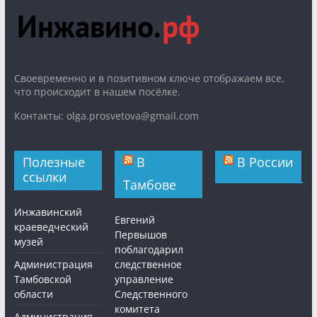
Cвоевременно и в позитивном ключе отображаем все,
что происходит в нашем посёлке.
Контакты: olga.prosvetova@gmail.com
Полезные
В
В России
ссылки
Тамбове
Инжавинский
Евгений
краеведческий
Первышов
музей
поблагодарил
Администрация
следственное
Тамбовской
управление
области
Следственного
комитета
Администрация