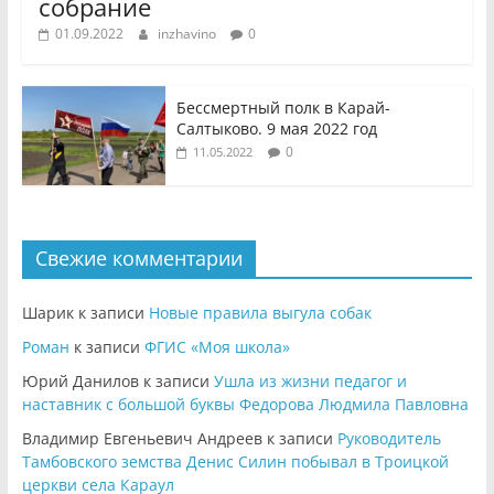
собрание
01.09.2022
inzhavino
0
Бессмертный полк в Карай-
Салтыково. 9 мая 2022 год
0
11.05.2022
Свежие комментарии
Шарик
к записи
Новые правила выгула собак
Роман
к записи
ФГИС «Моя школа»
Юрий Данилов
к записи
Ушла из жизни педагог и
наставник с большой буквы Федорова Людмила Павловна
Владимир Евгеньевич Андреев
к записи
Руководитель
Тамбовского земства Денис Силин побывал в Троицкой
церкви села Караул