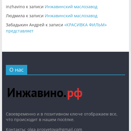
inzhavino
к записи
Инжавинский маслозавод
Людмила
к записи
Инжавинский маслозавод
Забадыкин Андрей
к записи
«КРАСИВКА ФИЛЬМ»
представляет
О нас
Cвоевременно и в позитивном ключе отображаем все,
что происходит в нашем посёлке.
Контакты: olga.prosvetova@gmail.com