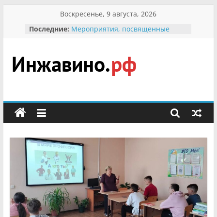
Перейти
Воскресенье, 9 августа, 2026
к
Последние:
Мероприятия, посвященные
содержимому
Международному Дню семьи
Присвоение звания «Почётный
гражданин Инжавинского округа»
участнице Великой
Инжавино.рф
Отечественной, фронтовичке
Александре Николаевне
Кирсановой
сельский
Безопасность в сети Интернет
портал
Ученики приняли участие в
мероприятии «Сохраним
первоцветы!»
В вольере Воронинского
заповедника родились крапчатые
суслики