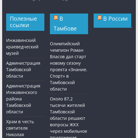
Полезные
В
В России
ссылки
Тамбове
Инжавинский
Олимпийский
краеведческий
чемпион Роман
музей
Власов дал старт
Администрация
новому сезону
Тамбовской
проекта «Знание.
области
Спорт» в
Тамбовской
Администрация
области
Инжавинского
района
Около 87,2
Тамбовской
тысячи жителей
области
Тамбовской
области решают
Храм в честь
вопросы ЖКХ
святителя
через мобильное
Николая
приложение