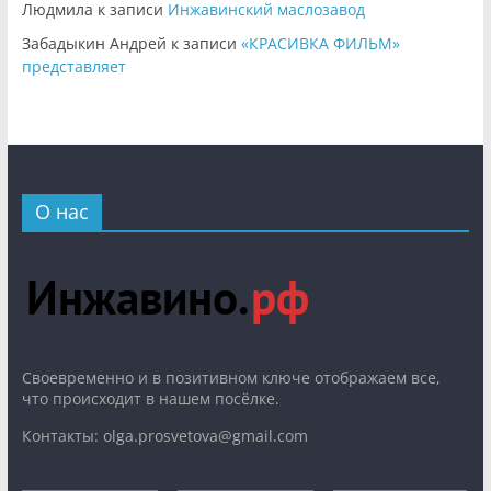
Людмила
к записи
Инжавинский маслозавод
Забадыкин Андрей
к записи
«КРАСИВКА ФИЛЬМ»
представляет
О нас
Cвоевременно и в позитивном ключе отображаем все,
что происходит в нашем посёлке.
Контакты: olga.prosvetova@gmail.com