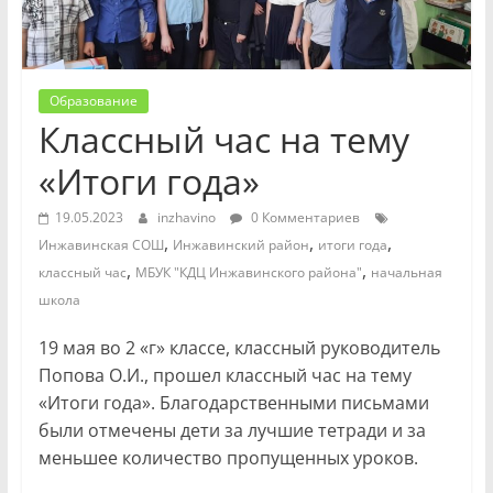
Образование
Классный час на тему
«Итоги года»
19.05.2023
inzhavino
0 Комментариев
,
,
,
Инжавинская СОШ
Инжавинский район
итоги года
,
,
классный час
МБУК "КДЦ Инжавинского района"
начальная
школа
19 мая во 2 «г» классе, классный руководитель
Попова О.И., прошел классный час на тему
«Итоги года». Благодарственными письмами
были отмечены дети за лучшие тетради и за
меньшее количество пропущенных уроков.