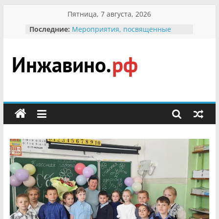
Перейти
Пятница, 7 августа, 2026
к
Последние:
Мероприятия, посвященные
содержимому
Международному Дню семьи
Присвоение звания «Почётный
гражданин Инжавинского округа»
участнице Великой
Инжавино.рф
Отечественной, фронтовичке
Александре Николаевне
Кирсановой
сельский
Безопасность в сети Интернет
портал
Ученики приняли участие в
мероприятии «Сохраним
первоцветы!»
В вольере Воронинского
заповедника родились крапчатые
суслики