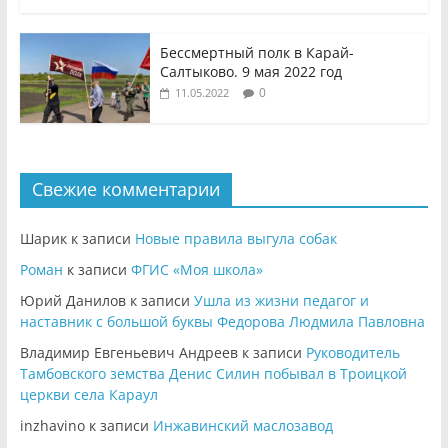
Бессмертный полк в Карай-
Салтыково. 9 мая 2022 год
0
11.05.2022
Свежие комментарии
Шарик
к записи
Новые правила выгула собак
Роман
к записи
ФГИС «Моя школа»
Юрий Данилов
к записи
Ушла из жизни педагог и
наставник с большой буквы Федорова Людмила Павловна
Владимир Евгеньевич Андреев
к записи
Руководитель
Тамбовского земства Денис Силин побывал в Троицкой
церкви села Караул
inzhavino
к записи
Инжавинский маслозавод