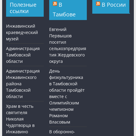
Полезные
В
В России
ссылки
Тамбове
Инжавинский
Евгений
краеведческий
Первышов
музей
посетил
Администрация
сельхозпредприя
Тамбовской
тия Жердевского
области
округа
Администрация
День
Инжавинского
физкультурника
района
в Тамбовской
Тамбовской
области пройдёт
области
вместе с
Олимпийским
Храм в честь
чемпионом
святителя
Романом
Николая
Власовым
Чудотворца в
Инжавино
В оборонно-