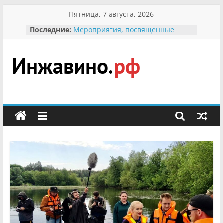
Перейти
Пятница, 7 августа, 2026
к
Последние:
Мероприятия, посвященные
содержимому
Международному Дню семьи
Присвоение звания «Почётный
гражданин Инжавинского округа»
участнице Великой
Инжавино.рф
Отечественной, фронтовичке
Александре Николаевне
Кирсановой
сельский
Безопасность в сети Интернет
портал
Ученики приняли участие в
мероприятии «Сохраним
первоцветы!»
В вольере Воронинского
заповедника родились крапчатые
суслики