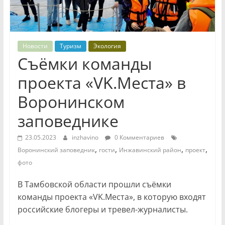
Новости
Туризм
Экология
Съёмки команды
проекта «VK.Места» в
Воронинском
заповеднике
23.05.2023
inzhavino
0 Комментариев
,
,
,
,
Воронинский заповедник
гости
Инжавинский район
проект
фото
В Тамбовской области прошли съёмки
команды проекта «VK.Места», в которую входят
российские блогеры и тревел-журналисты.