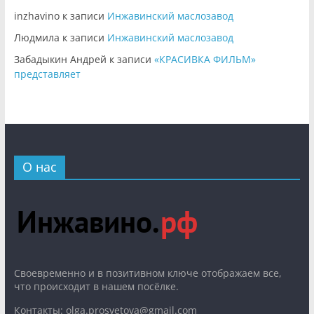
inzhavino
к записи
Инжавинский маслозавод
Людмила
к записи
Инжавинский маслозавод
Забадыкин Андрей
к записи
«КРАСИВКА ФИЛЬМ»
представляет
О нас
Cвоевременно и в позитивном ключе отображаем все,
что происходит в нашем посёлке.
Контакты: olga.prosvetova@gmail.com