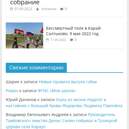
собрание
01.09.2022
inzhavino
0
Бессмертный полк в Карай-
Салтыково. 9 мая 2022 год
0
11.05.2022
Свежие комментарии
Шарик
к записи
Новые правила выгула собак
Роман
к записи
ФГИС «Моя школа»
Юрий Данилов
к записи
Ушла из жизни педагог и
наставник с большой буквы Федорова Людмила Павловна
Владимир Евгеньевич Андреев
к записи
Руководитель
Тамбовского земства Денис Силин побывал в Троицкой
церкви села Караул