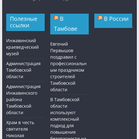
Полезные
В
В России
ссылки
Тамбове
Инжавинский
Евгений
краеведческий
Первышов
музей
поздравил с
Администрация
профессиональн
Тамбовской
ым праздником
области
строителей
Тамбовской
Администрация
области
Инжавинского
района
В Тамбовской
Тамбовской
области
области
используют
комплексный
Храм в честь
подход для
святителя
повышения
Николая
безопасности на