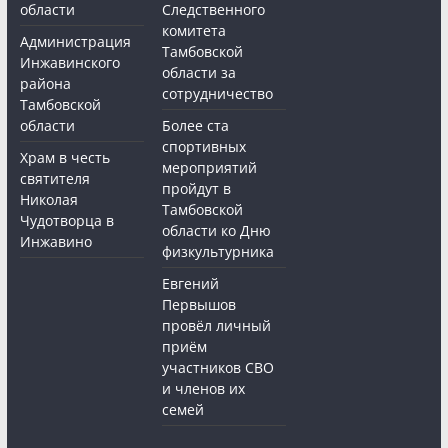
области
Следственного
комитета
Администрация
Тамбовской
Инжавинского
области за
района
сотрудничество
Тамбовской
области
Более ста
спортивных
Храм в честь
мероприятий
святителя
пройдут в
Николая
Тамбовской
Чудотворца в
области ко Дню
Инжавино
физкультурника
Евгений
Первышов
провёл личный
приём
участников СВО
и членов их
семей