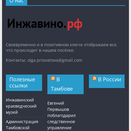
О нас
Cвоевременно и в позитивном ключе отображаем все,
что происходит в нашем посёлке.
Контакты: olga.prosvetova@gmail.com
Полезные
В
В России
ссылки
Тамбове
Инжавинский
Евгений
краеведческий
Первышов
музей
поблагодарил
Администрация
следственное
Тамбовской
управление