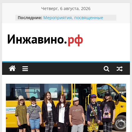
Перейти
Четверг, 6 августа, 2026
к
Последние:
Мероприятия, посвященные
содержимому
Международному Дню семьи
Присвоение звания «Почётный
гражданин Инжавинского округа»
участнице Великой
Инжавино.рф
Отечественной, фронтовичке
Александре Николаевне
Кирсановой
сельский
Безопасность в сети Интернет
портал
Ученики приняли участие в
мероприятии «Сохраним
первоцветы!»
В вольере Воронинского
заповедника родились крапчатые
суслики