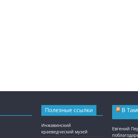
Полезные ссылки
В Там
Инжавинский
Евгений П
краеведческий музей
поблагодар