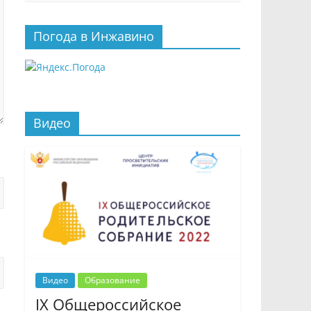
Погода в Инжавино
Видео
Видео
Образование
IX Общероссийское