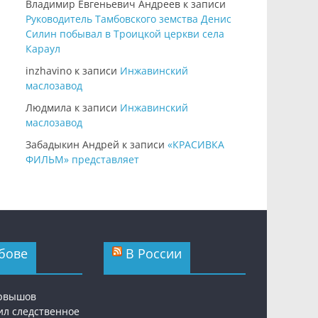
Владимир Евгеньевич Андреев
к записи
Руководитель Тамбовского земства Денис
Силин побывал в Троицкой церкви села
Караул
inzhavino
к записи
Инжавинский
маслозавод
Людмила
к записи
Инжавинский
маслозавод
Забадыкин Андрей
к записи
«КРАСИВКА
ФИЛЬМ» представляет
бове
В России
ервышов
ил следственное