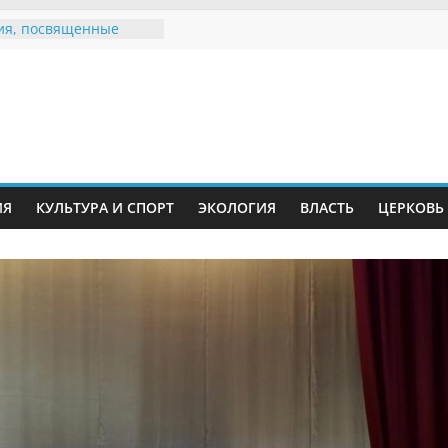
ия, посвященные
дному Дню семьи
 звания «Почётный
Инжавинского округа»
Великой
ной, фронтовичке
 Николаевне
ть в сети Интернет
ИЯ
КУЛЬТУРА И СПОРТ
ЭКОЛОГИЯ
ВЛАСТЬ
ЦЕРКОВЬ
иняли участие в
и «Сохраним
!»
Воронинского
а родились крапчатые