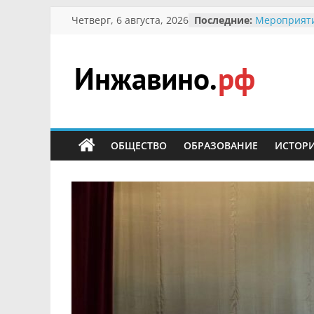
Перейти
Четверг, 6 августа, 2026
Последние:
Мероприят
к
Междунаро
Присвоение
содержимому
гражданин 
участнице 
Инжавино.рф
Отечествен
Александре
Кирсановой
сельский
Безопаснос
портал
ОБЩЕСТВО
ОБРАЗОВАНИЕ
ИСТОР
Ученики пр
мероприяти
первоцветы
В вольере 
заповедник
суслики