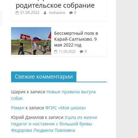
родительское собрание
01.09.2022
inzhavino
0
Бессмертный полк в
Карай-Салтыково. 9
мая 2022 год
0
11.05.2022
Свежие комментарии
Шарик
к записи
Новые правила выгула
собак
Роман
к записи
ФГИС «Моя школа»
Юрий Данилов
к записи
Ушла из жизни
педагог и наставник с большой буквы
Федорова Людмила Павловна