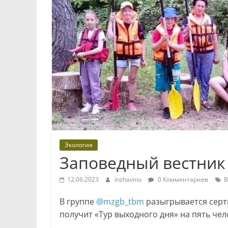
Экология
Заповедный вестник
12.06.2023
inzhavino
0 Комментариев
В
В группе
@mzgb_tbm
разыгрывается серт
получит «Тур выходного дня» на пять чел