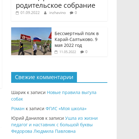
родительское собрание
01.09.2022
inzhavino
0
Бессмертный полк в
Карай-Салтыково. 9
мая 2022 год
0
11.05.2022
Свежие комментарии
Шарик
к записи
Новые правила выгула
собак
Роман
к записи
ФГИС «Моя школа»
Юрий Данилов
к записи
Ушла из жизни
педагог и наставник с большой буквы
Федорова Людмила Павловна