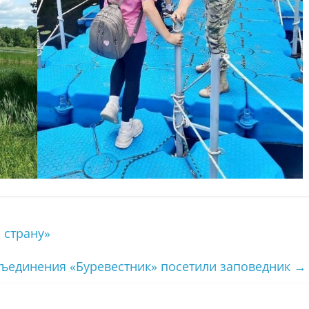
 страну»
ъединения «Буревестник» посетили заповедник
→