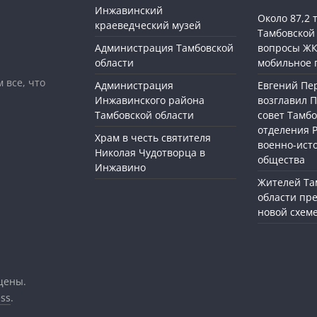
Инжавинский
Около 87,2
краеведческий музей
Тамбовской
Администрация Тамбовской
вопросы ЖК
области
мобильное 
 все, что
Администрация
Евгений П
Инжавинского района
возглавил 
Тамбовской области
совет Тамбо
отделения 
Храм в честь святителя
военно-ист
Николая Чудотворца в
общества
Инжавино
Жителей Та
области пр
новой схем
щены.
ss
.