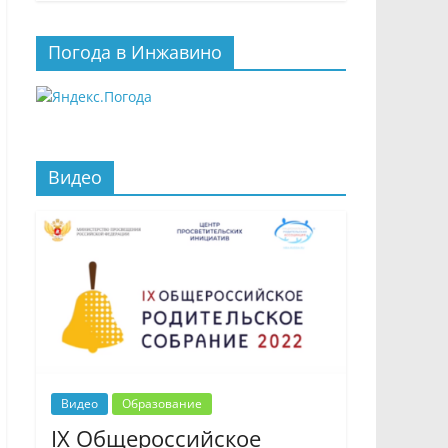
Погода в Инжавино
Видео
Видео
Образование
IX Общероссийское