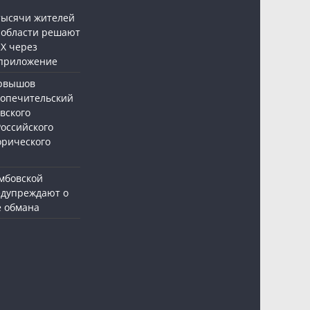
 тысячи жителей
 области решают
Х через
приложение
ервышов
Попечительский
вского
Российского
орического
мбовской
едупреждают о
е обмана