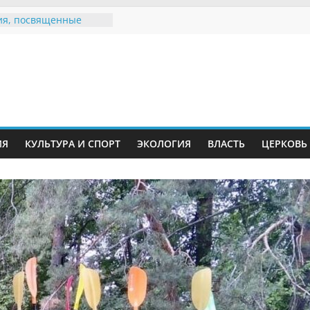
я, посвященные
ному Дню семьи
 звания «Почётный
Инжавинского округа»
Великой
ной, фронтовичке
 Николаевне
ь в сети Интернет
ИЯ
КУЛЬТУРА И СПОРТ
ЭКОЛОГИЯ
ВЛАСТЬ
ЦЕРКОВЬ
иняли участие в
и «Сохраним
!»
Воронинского
а родились крапчатые