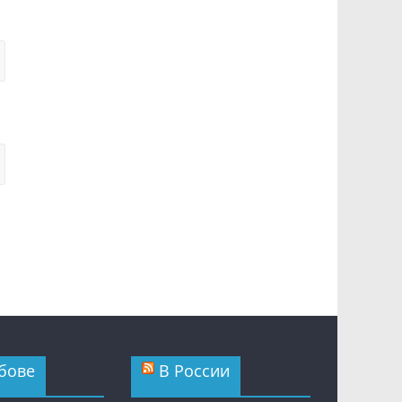
бове
В России