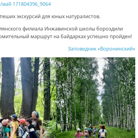
m/wall-171804396_9064
н пеших экскурсий для юных натуралистов.
млянского филиала Инжавинской школы бороздили
омительный маршрут на байдарках успешно пройден!
Заповедник «Воронинский»