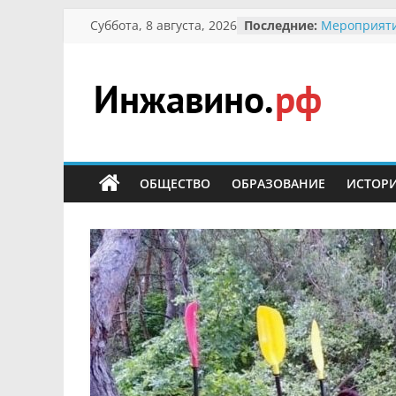
Перейти
Суббота, 8 августа, 2026
Последние:
Мероприяти
к
Международ
Присвоение
содержимому
гражданин 
участнице 
Инжавино.рф
Отечествен
Александре
Кирсановой
сельский
Безопасност
портал
ОБЩЕСТВО
ОБРАЗОВАНИЕ
ИСТОР
Ученики пр
мероприяти
первоцветы
В вольере 
заповедник
суслики