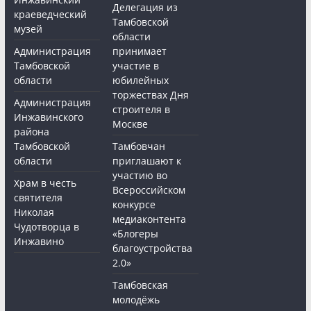
Делегация из
краеведческий
Тамбовской
музей
области
Администрация
принимает
Тамбовской
участие в
области
юбилейных
торжествах Дня
Администрация
строителя в
Инжавинского
Москве
района
Тамбовской
Тамбовчан
области
приглашают к
участию во
Храм в честь
Всероссийском
святителя
конкурсе
Николая
медиаконтента
Чудотворца в
«Блогеры
Инжавино
благоустройства
2.0»
Тамбовская
молодёжь