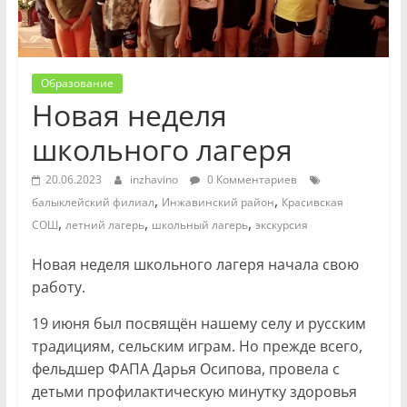
Образование
Новая неделя
школьного лагеря
20.06.2023
inzhavino
0 Комментариев
,
,
балыклейский филиал
Инжавинский район
Красивская
,
,
,
СОШ
летний лагерь
школьный лагерь
экскурсия
Новая неделя школьного лагеря начала свою
работу.
19 июня был посвящён нашему селу и русским
традициям, сельским играм. Но прежде всего,
фельдшер ФАПА Дарья Осипова, провела с
детьми профилактическую минутку здоровья