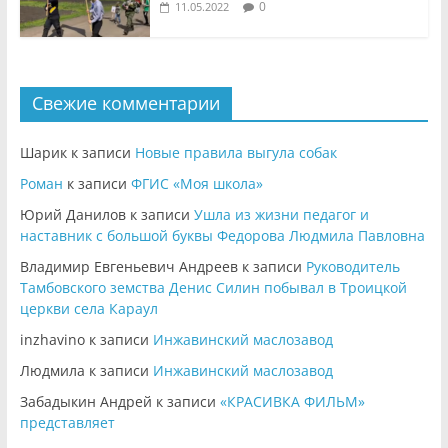
0
11.05.2022
Свежие комментарии
Шарик
к записи
Новые правила выгула собак
Роман
к записи
ФГИС «Моя школа»
Юрий Данилов
к записи
Ушла из жизни педагог и
наставник с большой буквы Федорова Людмила Павловна
Владимир Евгеньевич Андреев
к записи
Руководитель
Тамбовского земства Денис Силин побывал в Троицкой
церкви села Караул
inzhavino
к записи
Инжавинский маслозавод
Людмила
к записи
Инжавинский маслозавод
Забадыкин Андрей
к записи
«КРАСИВКА ФИЛЬМ»
представляет