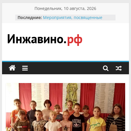
Перейти
Понедельник, 10 августа, 2026
к
Последние:
Мероприятия, посвященные
содержимому
Международному Дню семьи
Присвоение звания «Почётный
гражданин Инжавинского округа»
участнице Великой
Инжавино.рф
Отечественной, фронтовичке
Александре Николаевне
Кирсановой
сельский
Безопасность в сети Интернет
портал
Ученики приняли участие в
мероприятии «Сохраним
первоцветы!»
В вольере Воронинского
заповедника родились крапчатые
суслики