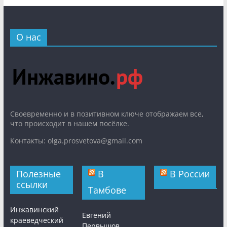
О нас
Cвоевременно и в позитивном ключе отображаем все,
что происходит в нашем посёлке.
Контакты: olga.prosvetova@gmail.com
Полезные
В
В России
ссылки
Тамбове
Инжавинский
Евгений
краеведческий
Первышов