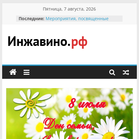
Перейти
Пятница, 7 августа, 2026
к
Последние:
Мероприятия, посвященные
содержимому
Международному Дню семьи
Присвоение звания «Почётный
гражданин Инжавинского округа»
участнице Великой
Инжавино.рф
Отечественной, фронтовичке
Александре Николаевне
Кирсановой
сельский
Безопасность в сети Интернет
портал
Ученики приняли участие в
мероприятии «Сохраним
первоцветы!»
В вольере Воронинского
заповедника родились крапчатые
суслики