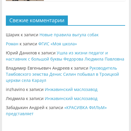
Свежие комментарии
Шарик
к записи
Новые правила выгула собак
Роман
к записи
ФГИС «Моя школа»
Юрий Данилов
к записи
Ушла из жизни педагог и
наставник с большой буквы Федорова Людмила Павловна
Владимир Евгеньевич Андреев
к записи
Руководитель
Тамбовского земства Денис Силин побывал в Троицкой
церкви села Караул
inzhavino
к записи
Инжавинский маслозавод
Людмила
к записи
Инжавинский маслозавод
Забадыкин Андрей
к записи
«КРАСИВКА ФИЛЬМ»
представляет