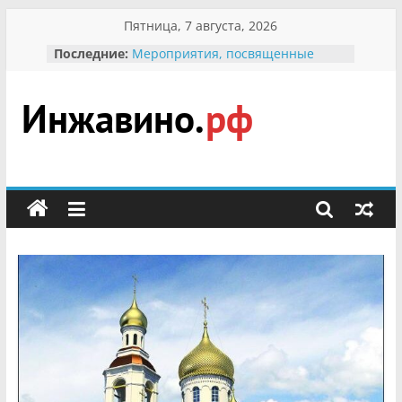
Перейти
Пятница, 7 августа, 2026
к
Последние:
Мероприятия, посвященные
содержимому
Международному Дню семьи
Присвоение звания «Почётный
гражданин Инжавинского округа»
участнице Великой
Инжавино.рф
Отечественной, фронтовичке
Александре Николаевне
Кирсановой
сельский
Безопасность в сети Интернет
портал
Ученики приняли участие в
мероприятии «Сохраним
первоцветы!»
В вольере Воронинского
заповедника родились крапчатые
суслики