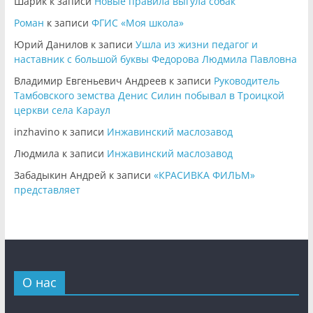
Шарик
к записи
Новые правила выгула собак
Роман
к записи
ФГИС «Моя школа»
Юрий Данилов
к записи
Ушла из жизни педагог и
наставник с большой буквы Федорова Людмила Павловна
Владимир Евгеньевич Андреев
к записи
Руководитель
Тамбовского земства Денис Силин побывал в Троицкой
церкви села Караул
inzhavino
к записи
Инжавинский маслозавод
Людмила
к записи
Инжавинский маслозавод
Забадыкин Андрей
к записи
«КРАСИВКА ФИЛЬМ»
представляет
О нас