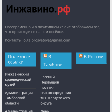
Cвоевременно и в позитивном ключе отображаем все,
что происходит в нашем посёлке.
Контакты: olga.prosvetova@gmail.com
Полезные
В
В России
ссылки
Тамбове
Инжавинский
Евгений
краеведческий
Первышов
музей
посетил
Администрация
сельхозпредприя
Тамбовской
тия Жердевского
области
округа
Администрация
День