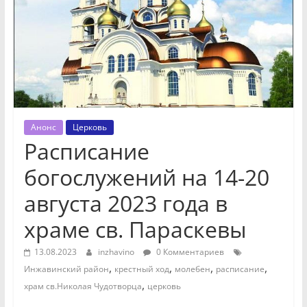
Анонс
Церковь
Расписание
богослужений на 14-20
августа 2023 года в
храме св. Параскевы
13.08.2023
inzhavino
0 Комментариев
,
,
,
,
Инжавинский район
крестный ход
молебен
расписание
,
храм св.Николая Чудотворца
церковь