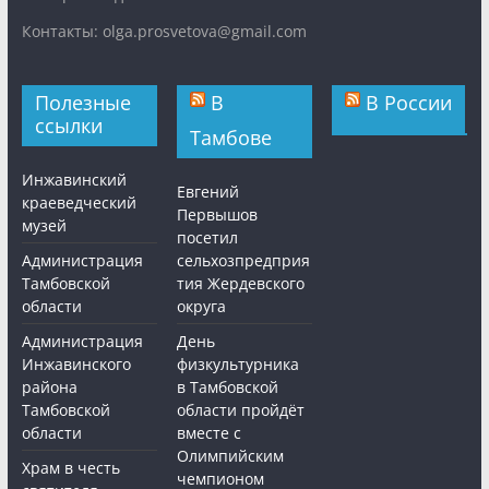
Контакты: olga.prosvetova@gmail.com
Полезные
В
В России
ссылки
Тамбове
Инжавинский
Евгений
краеведческий
Первышов
музей
посетил
Администрация
сельхозпредприя
Тамбовской
тия Жердевского
области
округа
Администрация
День
Инжавинского
физкультурника
района
в Тамбовской
Тамбовской
области пройдёт
области
вместе с
Олимпийским
Храм в честь
чемпионом