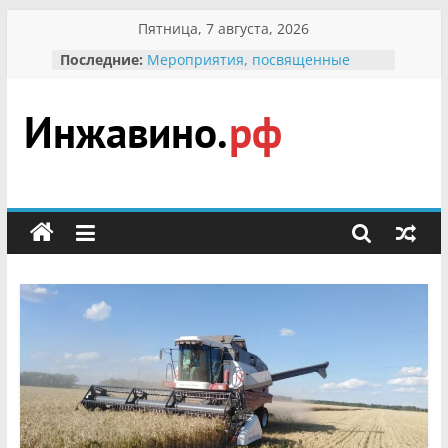
Перейти
Пятница, 7 августа, 2026
к
Последние:
Мероприятия, посвященные
содержимому
Международному Дню семьи
Присвоение звания «Почётный
гражданин Инжавинского округа»
участнице Великой
Инжавино.рф
Отечественной, фронтовичке
Александре Николаевне
Кирсановой
сельский
Безопасность в сети Интернет
портал
Ученики приняли участие в
мероприятии «Сохраним
первоцветы!»
В вольере Воронинского
заповедника родились крапчатые
суслики