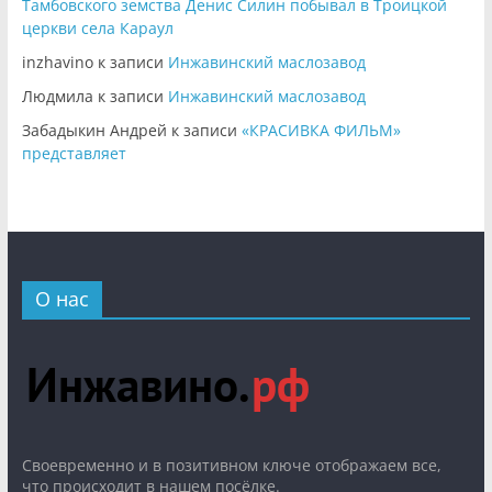
Тамбовского земства Денис Силин побывал в Троицкой
церкви села Караул
inzhavino
к записи
Инжавинский маслозавод
Людмила
к записи
Инжавинский маслозавод
Забадыкин Андрей
к записи
«КРАСИВКА ФИЛЬМ»
представляет
О нас
Cвоевременно и в позитивном ключе отображаем все,
что происходит в нашем посёлке.