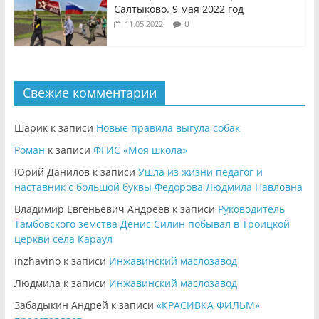
Салтыково. 9 мая 2022 год
0
11.05.2022
Свежие комментарии
Шарик
к записи
Новые правила выгула собак
Роман
к записи
ФГИС «Моя школа»
Юрий Данилов
к записи
Ушла из жизни педагог и
наставник с большой буквы Федорова Людмила Павловна
Владимир Евгеньевич Андреев
к записи
Руководитель
Тамбовского земства Денис Силин побывал в Троицкой
церкви села Караул
inzhavino
к записи
Инжавинский маслозавод
Людмила
к записи
Инжавинский маслозавод
Забадыкин Андрей
к записи
«КРАСИВКА ФИЛЬМ»