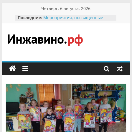
Перейти
Четверг, 6 августа, 2026
к
Последние:
Мероприятия, посвященные
содержимому
Международному Дню семьи
Присвоение звания «Почётный
гражданин Инжавинского округа»
участнице Великой
Инжавино.рф
Отечественной, фронтовичке
Александре Николаевне
Кирсановой
сельский
Безопасность в сети Интернет
портал
Ученики приняли участие в
мероприятии «Сохраним
первоцветы!»
В вольере Воронинского
заповедника родились крапчатые
суслики