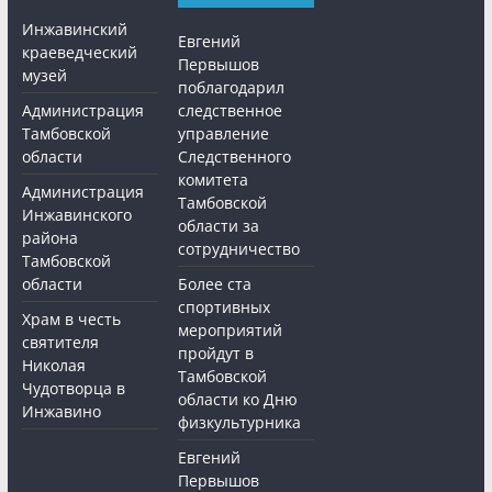
Инжавинский
Евгений
краеведческий
Первышов
музей
поблагодарил
Администрация
следственное
Тамбовской
управление
области
Следственного
комитета
Администрация
Тамбовской
Инжавинского
области за
района
сотрудничество
Тамбовской
области
Более ста
спортивных
Храм в честь
мероприятий
святителя
пройдут в
Николая
Тамбовской
Чудотворца в
области ко Дню
Инжавино
физкультурника
Евгений
Первышов