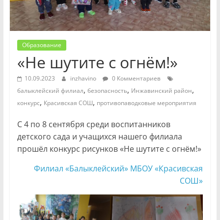
Образование
«Не шутите с огнём!»
10.09.2023
inzhavino
0 Комментариев
,
,
,
балыклейский филиал
безопасность
Инжавинский район
,
,
конкурс
Красивская СОШ
противопаводковые мероприятия
С 4 по 8 сентября среди воспитанников
детского сада и учащихся нашего филиала
прошёл конкурс рисунков «Не шутите с огнём!»
Филиал «Балыклейский» МБОУ «Красивская
СОШ»