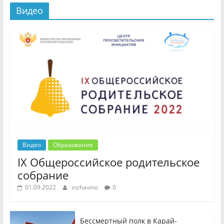
Видео
Видео
Образование
IX Общероссийское родительское
собрание
01.09.2022
inzhavino
0
Бессмертный полк в Карай-