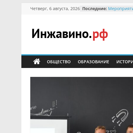
Перейти
Четверг, 6 августа, 2026
Последние:
Мероприят
к
Междунаро
Присвоение
содержимому
гражданин 
участнице 
Инжавино.рф
Отечествен
Александре
Кирсановой
сельский
Безопаснос
портал
ОБЩЕСТВО
ОБРАЗОВАНИЕ
ИСТОР
Ученики пр
мероприяти
первоцветы
В вольере 
заповедник
суслики