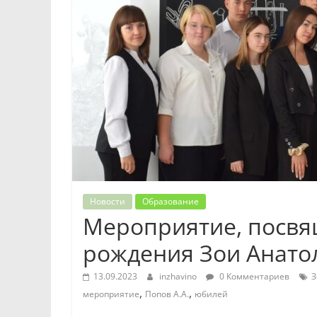
Новости
Образование
Мероприятие, посвя
рождения Зои Анато
13.09.2023
inzhavino
0 Комментариев
З
,
,
мероприятие
Попов А.А.
юбилей