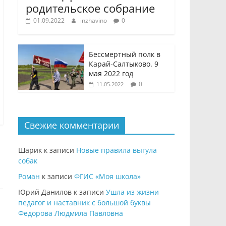
родительское собрание
01.09.2022
inzhavino
0
Бессмертный полк в
Карай-Салтыково. 9
мая 2022 год
0
11.05.2022
Свежие комментарии
Шарик
к записи
Новые правила выгула
собак
Роман
к записи
ФГИС «Моя школа»
Юрий Данилов
к записи
Ушла из жизни
педагог и наставник с большой буквы
Федорова Людмила Павловна