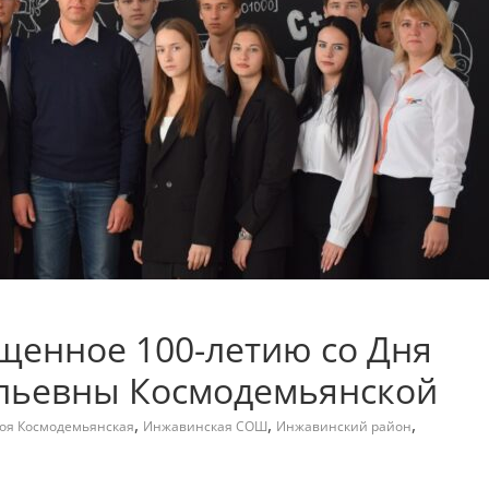
щенное 100-летию со Дня
льевны Космодемьянской
,
,
,
оя Космодемьянская
Инжавинская СОШ
Инжавинский район