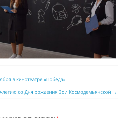
тября в кинотеатре «Победа»
0-летию со Дня рождения Зои Космодемьянской
→
зательные поля помечены
*