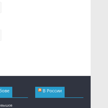
бове
В России
ервышов