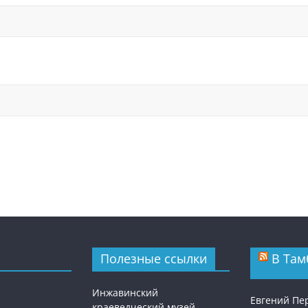
Полезные ссылки
В Там
Инжавинский
Евгений П
краеведческий музей