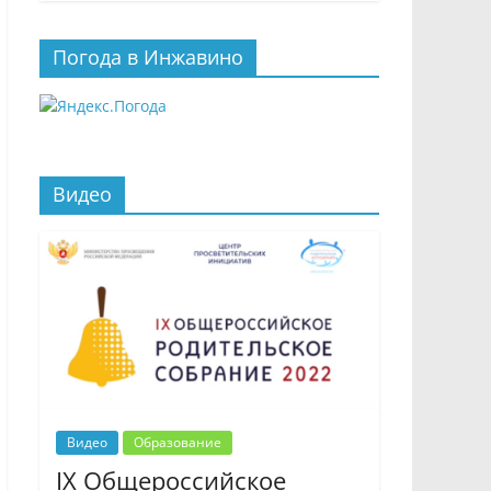
Погода в Инжавино
Видео
Видео
Образование
IX Общероссийское