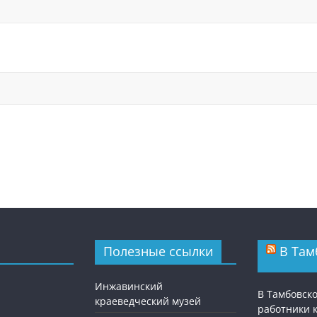
Полезные ссылки
В Там
Инжавинский
В Тамбовск
краеведческий музей
работники 