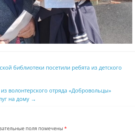
кой библиотеки посетили ребята из детского
 из волонтерского отряда «Добровольцы»
луг на дому
→
зательные поля помечены
*