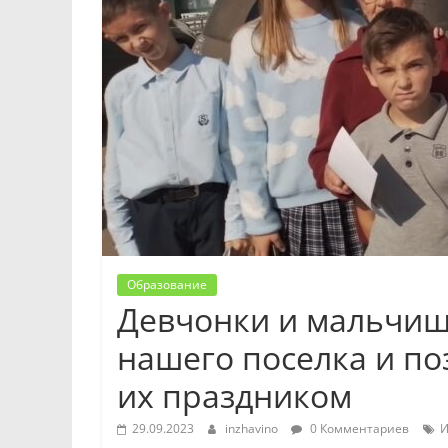
Образование
Девчонки и мальчишк
нашего поселка и п
их праздником
29.09.2023
inzhavino
0 Комментариев
И