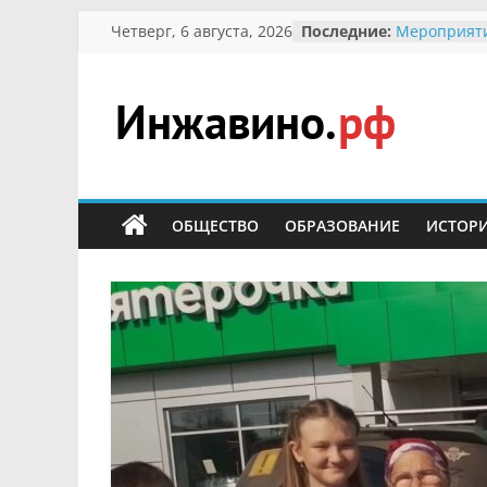
Перейти
Четверг, 6 августа, 2026
Последние:
Мероприят
к
Междунаро
Присвоение
содержимому
гражданин 
участнице 
Инжавино.рф
Отечествен
Александре
Кирсановой
сельский
Безопаснос
портал
ОБЩЕСТВО
ОБРАЗОВАНИЕ
ИСТОР
Ученики пр
мероприяти
первоцветы
В вольере 
заповедник
суслики