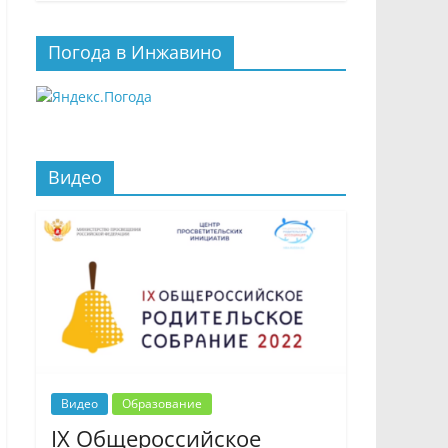
Погода в Инжавино
Видео
Видео
Образование
IX Общероссийское