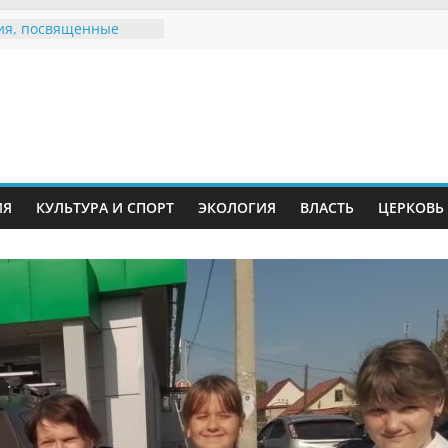
ия, посвященные
дному Дню семьи
 звания «Почётный
Инжавинского округа»
Великой
ной, фронтовичке
 Николаевне
ть в сети Интернет
ИЯ
КУЛЬТУРА И СПОРТ
ЭКОЛОГИЯ
ВЛАСТЬ
ЦЕРКОВЬ
иняли участие в
и «Сохраним
!»
Воронинского
а родились крапчатые