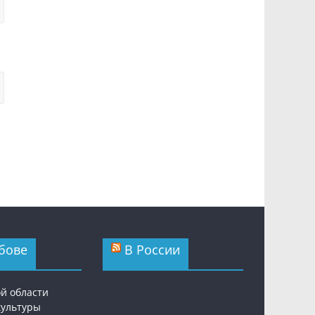
бове
В России
ой области
культуры