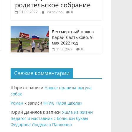
родительское собрание
01.09.2022
inzhavino
0
Бессмертный полк в
Карай-Салтыково. 9
мая 2022 год
0
11.05.2022
Свежие комментарии
Шарик
к записи
Новые правила выгула
собак
Роман
к записи
ФГИС «Моя школа»
Юрий Данилов
к записи
Ушла из жизни
педагог и наставник с большой буквы
Федорова Людмила Павловна