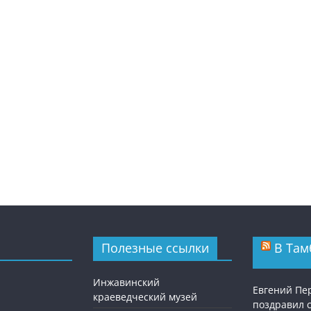
Полезные ссылки
В Там
Инжавинский
Евгений П
краеведческий музей
поздравил 