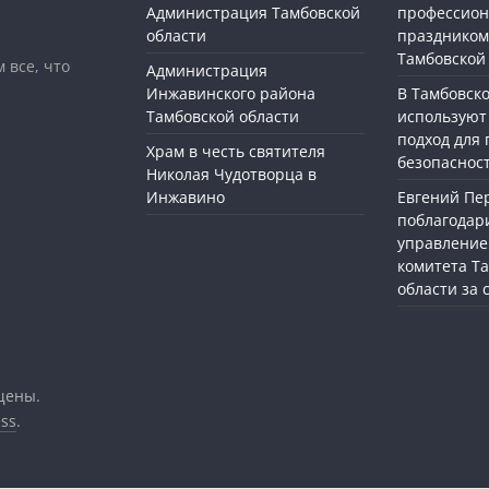
Администрация Тамбовской
профессио
области
праздником
Тамбовской
 все, что
Администрация
Инжавинского района
В Тамбовск
Тамбовской области
используют
подход для
Храм в честь святителя
безопасност
Николая Чудотворца в
Инжавино
Евгений П
поблагодар
управление
комитета Т
области за
щены.
ss
.