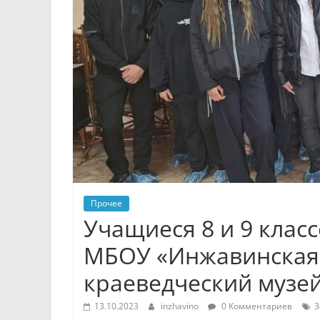
Прочее
Учащиеся 8 и 9 клас
МБОУ «Инжавинская
краеведческий музе
13.10.2023
inzhavino
0 Комментариев
З