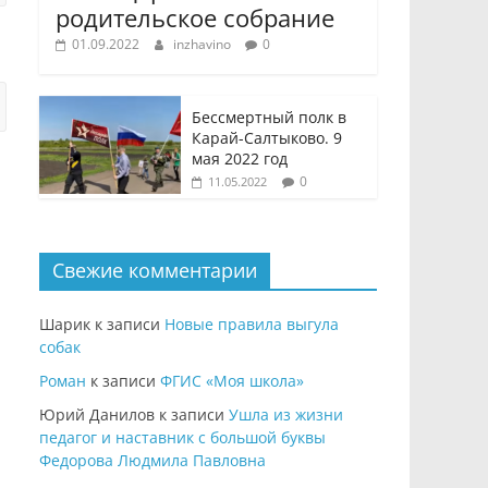
родительское собрание
01.09.2022
inzhavino
0
Бессмертный полк в
Карай-Салтыково. 9
мая 2022 год
0
11.05.2022
Свежие комментарии
Шарик
к записи
Новые правила выгула
собак
Роман
к записи
ФГИС «Моя школа»
Юрий Данилов
к записи
Ушла из жизни
педагог и наставник с большой буквы
Федорова Людмила Павловна