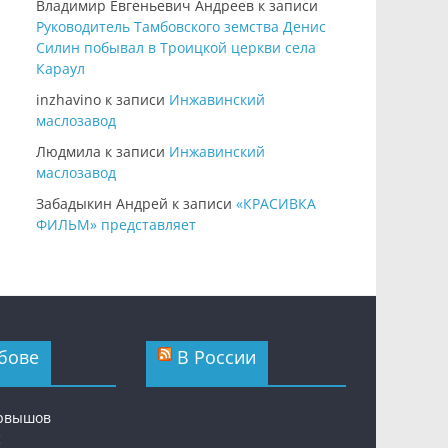
Владимир Евгеньевич Андреев
к записи
Руководитель Тамбовского земства Денис
Силин побывал в Троицкой церкви села
Караул
inzhavino
к записи
Инжавинский
маслозавод
Людмила
к записи
Инжавинский
маслозавод
Забадыкин Андрей
к записи
«КРАСИВКА
ФИЛЬМ» представляет
бове
В России
ервышов
с