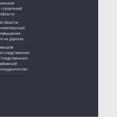
нальным
 строителей
 области
ой области
 комплексный
 повышения
и на дорогах
ервышов
ил следственное
 Следственного
амбовской
 сотрудничество