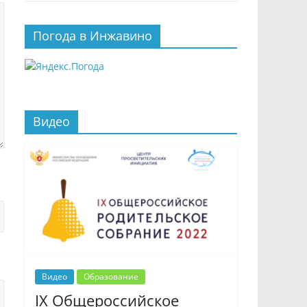
Погода в Инжавино
Видео
Видео
Образование
IX Общероссийское