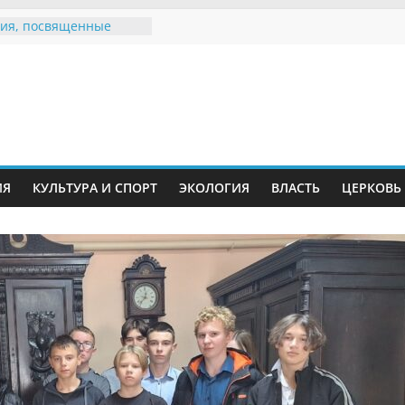
ия, посвященные
дному Дню семьи
е звания «Почётный
Инжавинского округа»
Великой
ной, фронтовичке
 Николаевне
й
ть в сети Интернет
ИЯ
КУЛЬТУРА И СПОРТ
ЭКОЛОГИЯ
ВЛАСТЬ
ЦЕРКОВЬ
иняли участие в
ии «Сохраним
!»
Воронинского
а родились крапчатые