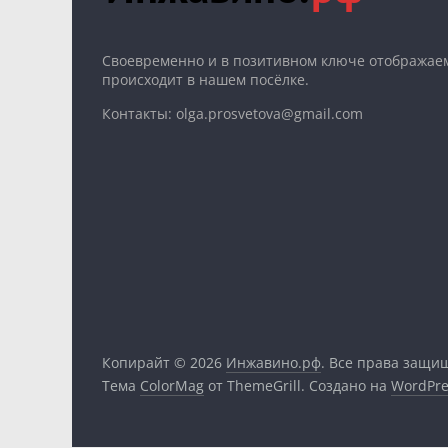
Cвоевременно и в позитивном ключе отображаем
происходит в нашем посёлке.
Контакты: olga.prosvetova@gmail.com
Копирайт © 2026
Инжавино.рф
. Все права защи
Тема
ColorMag
от ThemeGrill. Создано на
WordPre