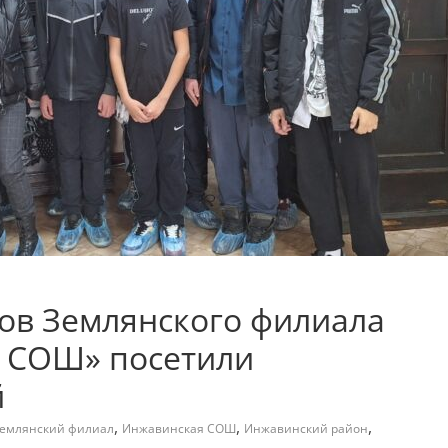
сов Землянского филиала
 СОШ» посетили
й
,
,
,
емлянский филиал
Инжавинская СОШ
Инжавинский район