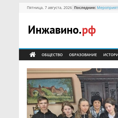
Перейти
Пятница, 7 августа, 2026
Последние:
Мероприят
к
Междунаро
Присвоени
содержимому
гражданин 
участнице 
Инжавино.рф
Отечествен
Александре
Кирсаново
сельский
Безопаснос
портал
ОБЩЕСТВО
ОБРАЗОВАНИЕ
ИСТОР
Ученики пр
мероприят
первоцветы
В вольере 
заповедник
суслики