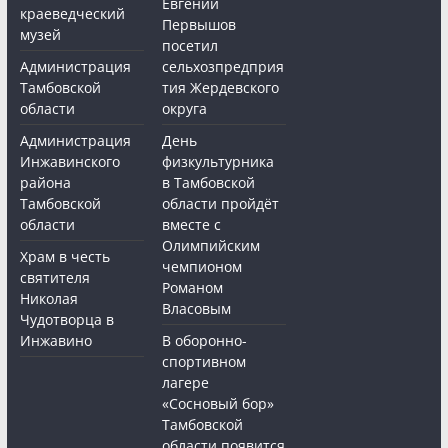
Евгений
краеведческий
Первышов
музей
посетил
Администрация
сельхозпредприя
Тамбовской
тия Жердевского
области
округа
Администрация
День
Инжавинского
физкультурника
района
в Тамбовской
Тамбовской
области пройдёт
области
вместе с
Олимпийским
Храм в честь
чемпионом
святителя
Романом
Николая
Власовым
Чудотворца в
Инжавино
В оборонно-
спортивном
лагере
«Сосновый бор»
Тамбовской
области появится