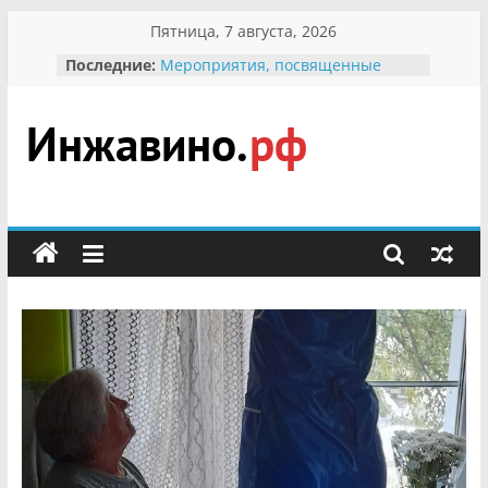
Перейти
Пятница, 7 августа, 2026
к
Последние:
Мероприятия, посвященные
содержимому
Международному Дню семьи
Присвоение звания «Почётный
гражданин Инжавинского округа»
участнице Великой
Инжавино.рф
Отечественной, фронтовичке
Александре Николаевне
Кирсановой
сельский
Безопасность в сети Интернет
портал
Ученики приняли участие в
мероприятии «Сохраним
первоцветы!»
В вольере Воронинского
заповедника родились крапчатые
суслики