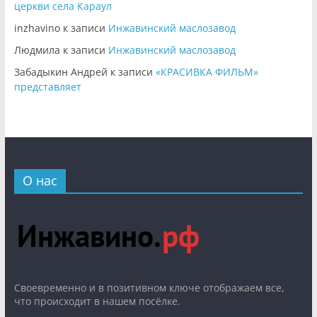
церкви села Караул
inzhavino
к записи
Инжавинский маслозавод
Людмила
к записи
Инжавинский маслозавод
Забадыкин Андрей
к записи
«КРАСИВКА ФИЛЬМ»
представляет
О нас
Cвоевременно и в позитивном ключе отображаем все,
что происходит в нашем посёлке.