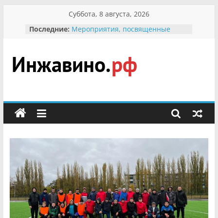
Перейти
Суббота, 8 августа, 2026
к
Последние:
Мероприятия, посвященные
содержимому
Международному Дню семьи
Присвоение звания «Почётный
гражданин Инжавинского округа»
участнице Великой
Инжавино.рф
Отечественной, фронтовичке
Александре Николаевне
Кирсановой
сельский
Безопасность в сети Интернет
портал
Ученики приняли участие в
мероприятии «Сохраним
первоцветы!»
В вольере Воронинского
заповедника родились крапчатые
суслики