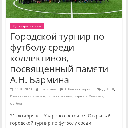
Культура и спорт
Городской турнир по
футболу среди
коллективов,
посвященный памяти
А.Н. Бармина
,
23.10.2023
inzhavino
0 Комментариев
ДЮСШ
,
,
,
,
Инжавинский район
соревнования
турнир
Уварово
футбол
21 октября в г. Уварово состоялся Открытый
городской турнир по футболу среди