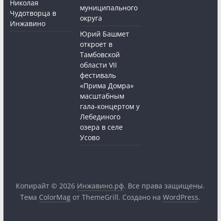
Николая
муниципального
Чудотворца в
округа
Инжавино
Юрий Башмет
откроет в
Тамбовской
области VII
фестиваль
«Прима Домра»
масштабным
гала-концертом у
Лебединого
озера в селе
Усово
Копирайт © 2026
Инжавино.рф
. Все права защищены.
Тема
ColorMag
от ThemeGrill. Создано на
WordPress
.