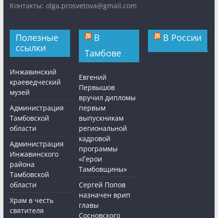
Контакты: olga.prosvetova@gmail.com
Полезные
В
В России
ссылки
Тамбове
Инжавинский
Евгений
краеведческий
Первышов
музей
вручил дипломы
Администрация
первым
Тамбовской
выпускникам
области
региональной
кадровой
Администрация
программы
Инжавинского
«Герои
района
Тамбовщины»
Тамбовской
области
Сергей Попов
назначен врип
Храм в честь
главы
святителя
Сосновского