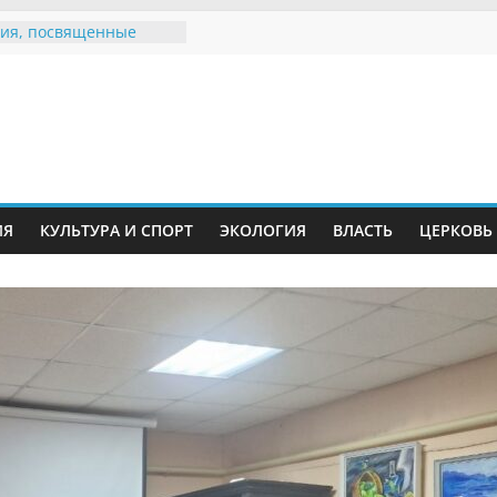
ия, посвященные
дному Дню семьи
е звания «Почётный
Инжавинского округа»
Великой
ной, фронтовичке
 Николаевне
й
ть в сети Интернет
ИЯ
КУЛЬТУРА И СПОРТ
ЭКОЛОГИЯ
ВЛАСТЬ
ЦЕРКОВЬ
иняли участие в
ии «Сохраним
!»
Воронинского
а родились крапчатые