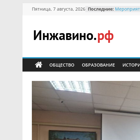
Перейти
Пятница, 7 августа, 2026
Последние:
Мероприят
к
Междунаро
Присвоени
содержимому
гражданин 
участнице 
Инжавино.рф
Отечествен
Александре
Кирсаново
сельский
Безопаснос
портал
ОБЩЕСТВО
ОБРАЗОВАНИЕ
ИСТОР
Ученики пр
мероприят
первоцветы
В вольере 
заповедник
суслики