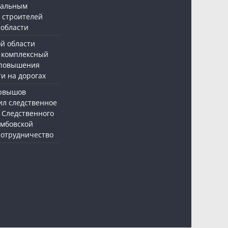
нальным
 строителей
 области
ой области
 комплексный
 повышения
и на дорогах
ервышов
ил следственное
 Следственного
амбовской
 сотрудничество