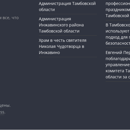
Администрация Тамбовской
профессио
области
праздником
Тамбовской
 все, что
Администрация
Инжавинского района
В Тамбовск
Тамбовской области
используют
подход для
Храм в честь святителя
безопасност
Николая Чудотворца в
Инжавино
Евгений П
поблагодар
управление
комитета Т
области за
щены.
ss
.