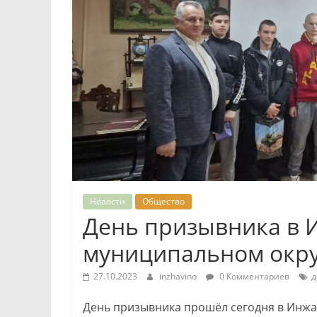
Новости
Общество
День призывника в 
муниципальном окр
27.10.2023
inzhavino
0 Комментариев
д
День призывника прошёл сегодня в Инж