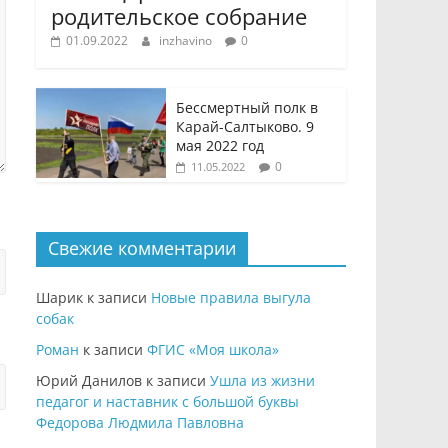
родительское собрание
01.09.2022
inzhavino
0
Бессмертный полк в
Карай-Салтыково. 9
мая 2022 год
0
11.05.2022
Свежие комментарии
Шарик
к записи
Новые правила выгула
собак
Роман
к записи
ФГИС «Моя школа»
Юрий Данилов
к записи
Ушла из жизни
педагог и наставник с большой буквы
Федорова Людмила Павловна