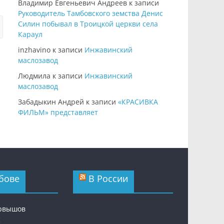
Владимир Евгеньевич Андреев
к записи
Руководитель Тамбовского земства Денис
Силин побывал в Троицкой церкви села
Караул
inzhavino
к записи
Инжавинский
маслозавод
Людмила
к записи
Инжавинский
маслозавод
Забадыкин Андрей
к записи
«КРАСИВКА
ФИЛЬМ» представляет
бове
В России
ервышов
с