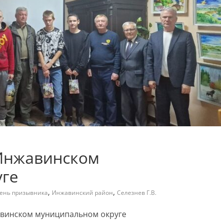
Инжавинском
уге
,
,
ень призывника
Инжавинский район
Селезнев Г.В.
авинском муниципальном округе