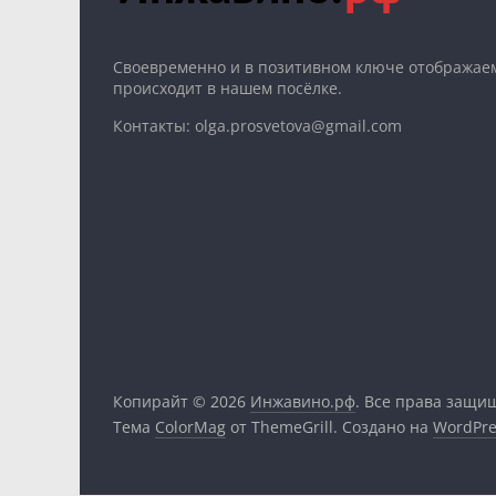
Cвоевременно и в позитивном ключе отображаем
происходит в нашем посёлке.
Контакты: olga.prosvetova@gmail.com
Копирайт © 2026
Инжавино.рф
. Все права защи
Тема
ColorMag
от ThemeGrill. Создано на
WordPre