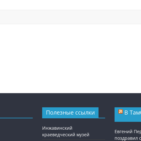
Полезные ссылки
В Там
Инжавинский
Евгений П
краеведческий музей
поздравил 