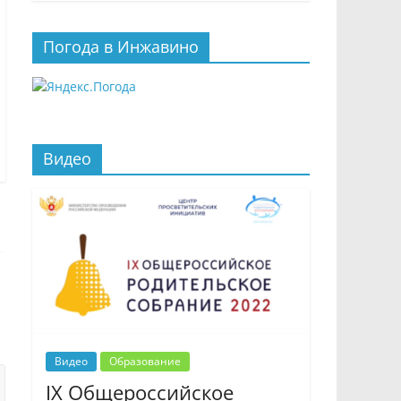
Погода в Инжавино
Видео
Видео
Образование
IX Общероссийское