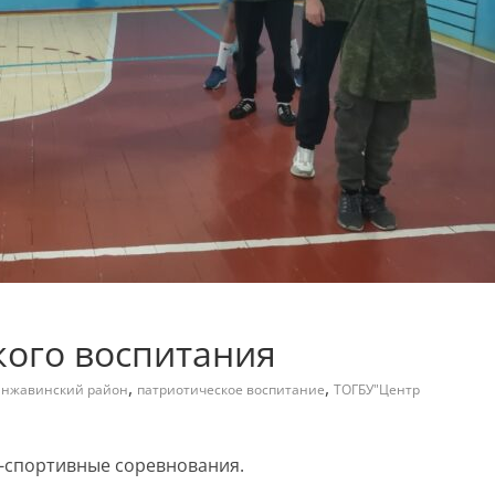
кого воспитания
,
,
нжавинский район
патриотическое воспитание
ТОГБУ"Центр
-спортивные соревнования.