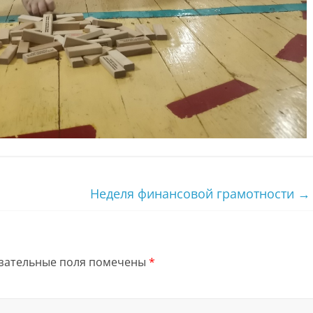
Неделя финансовой грамотности
→
зательные поля помечены
*