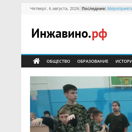
Перейти
Четверг, 6 августа, 2026
Последние:
Мероприят
к
Междунаро
Присвоение
содержимому
гражданин 
участнице 
Инжавино.рф
Отечествен
Александре
Кирсановой
сельский
Безопаснос
портал
ОБЩЕСТВО
ОБРАЗОВАНИЕ
ИСТОР
Ученики пр
мероприяти
первоцветы
В вольере 
заповедник
суслики