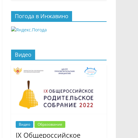
Погода в Инжавино
Видео
Видео
Образование
IX Общероссийское