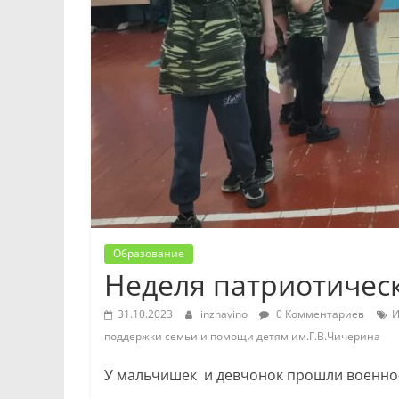
Образование
Неделя патриотичес
31.10.2023
inzhavino
0 Комментариев
И
поддержки семьи и помощи детям им.Г.В.Чичерина
У мальчишек и девчонок прошли военно