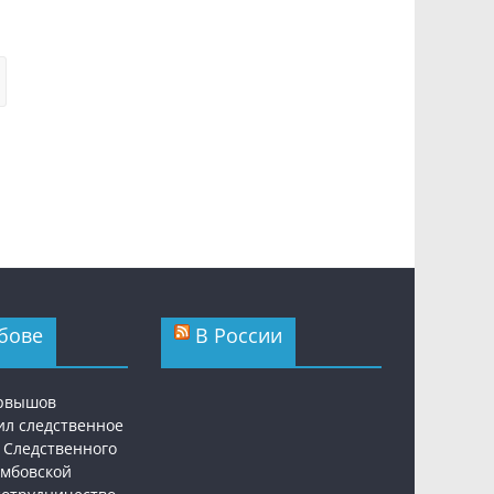
бове
В России
ервышов
ил следственное
 Следственного
амбовской