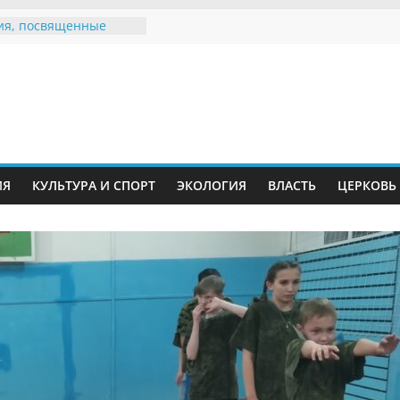
ия, посвященные
дному Дню семьи
 звания «Почётный
Инжавинского округа»
Великой
ной, фронтовичке
 Николаевне
ть в сети Интернет
ИЯ
КУЛЬТУРА И СПОРТ
ЭКОЛОГИЯ
ВЛАСТЬ
ЦЕРКОВЬ
иняли участие в
и «Сохраним
!»
Воронинского
а родились крапчатые