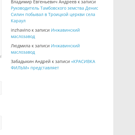
Владимир Евгеньевич Андреев
к записи
Руководитель Тамбовского земства Денис
Силин побывал в Троицкой церкви села
Караул
inzhavino
к записи
Инжавинский
маслозавод
Людмила
к записи
Инжавинский
маслозавод
Забадыкин Андрей
к записи
«КРАСИВКА
ФИЛЬМ» представляет