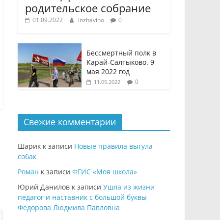
родительское собрание
01.09.2022
inzhavino
0
Бессмертный полк в
Карай-Салтыково. 9
мая 2022 год
0
11.05.2022
Свежие комментарии
Шарик
к записи
Новые правила выгула
собак
Роман
к записи
ФГИС «Моя школа»
Юрий Данилов
к записи
Ушла из жизни
педагог и наставник с большой буквы
Федорова Людмила Павловна