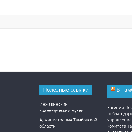
Полезные ссылки
В Там
Инжавинский
Евгений П
краеведческий музей
поблагодар
Администрация Тамбовской
управление
области
комитета Т