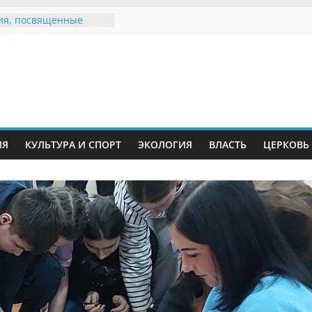
ия, посвященные
дному Дню семьи
 звания «Почётный
Инжавинского округа»
Великой
ной, фронтовичке
 Николаевне
ть в сети Интернет
ИЯ
КУЛЬТУРА И СПОРТ
ЭКОЛОГИЯ
ВЛАСТЬ
ЦЕРКОВЬ
иняли участие в
и «Сохраним
!»
Воронинского
а родились крапчатые