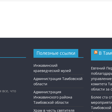
Полезные ссылки
В Там
Инжавинский
Евгений П
краеведческий музей
поблагодар
Администрация Тамбовской
управление
области
комитета Т
области за
 все, что
Администрация
Инжавинского района
Более ста 
Тамбовской области
мероприяти
Тамбовской
Храм в честь святителя