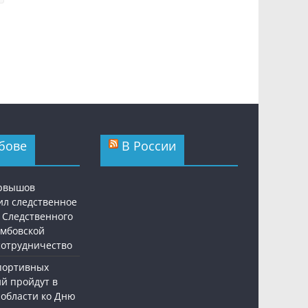
бове
В России
ервышов
ил следственное
 Следственного
амбовской
 сотрудничество
спортивных
й пройдут в
 области ко Дню