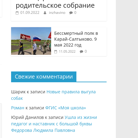
родительское собрание
01.09.2022
inzhavino
0
Бессмертный полк в
Карай-Салтыково. 9
мая 2022 год
0
11.05.2022
Свежие комментарии
Шарик
к записи
Новые правила выгула
собак
Роман
к записи
ФГИС «Моя школа»
Юрий Данилов
к записи
Ушла из жизни
педагог и наставник с большой буквы
Федорова Людмила Павловна