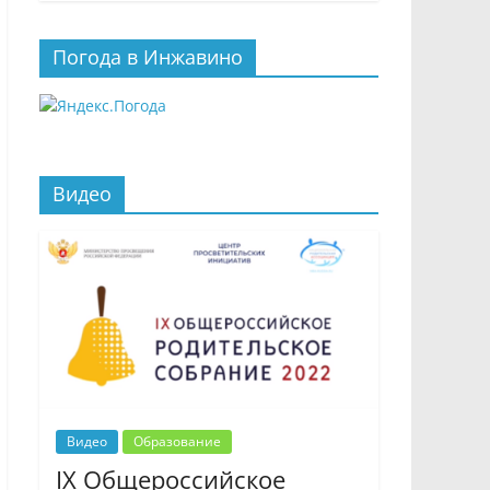
Погода в Инжавино
Видео
Видео
Образование
IX Общероссийское