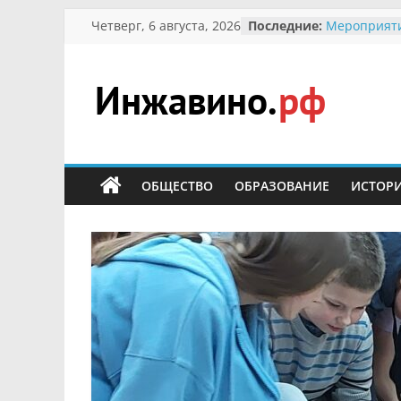
Перейти
Четверг, 6 августа, 2026
Последние:
Мероприят
к
Междунаро
Присвоение
содержимому
гражданин 
участнице 
Инжавино.рф
Отечествен
Александре
Кирсановой
сельский
Безопаснос
портал
ОБЩЕСТВО
ОБРАЗОВАНИЕ
ИСТОР
Ученики пр
мероприяти
первоцветы
В вольере 
заповедник
суслики