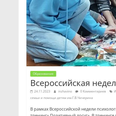
Образование
Всероссийская недел
24.11.2023
inzhavino
0 Комментариев
И
семьи и помощи детям им.Г.В.Чичерина
В рамках Всероссийской недели психоло
тренинг» Позитивный досуг». В тренинг