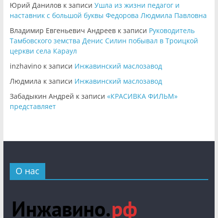
Юрий Данилов
к записи
Ушла из жизни педагог и
наставник с большой буквы Федорова Людмила Павловна
Владимир Евгеньевич Андреев
к записи
Руководитель
Тамбовского земства Денис Силин побывал в Троицкой
церкви села Караул
inzhavino
к записи
Инжавинский маслозавод
Людмила
к записи
Инжавинский маслозавод
Забадыкин Андрей
к записи
«КРАСИВКА ФИЛЬМ»
представляет
О нас