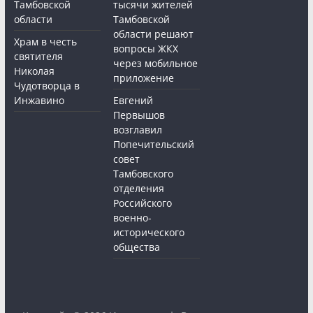
Тамбовской
тысячи жителей
области
Тамбовской
области решают
Храм в честь
вопросы ЖКХ
святителя
через мобильное
Николая
приложение
Чудотворца в
Инжавино
Евгений
Первышов
возглавил
Попечительский
совет
Тамбовского
отделения
Российского
военно-
исторического
общества