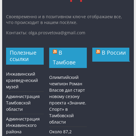
Cвоевременно и в позитивном ключе отображаем все,
что происходит в нашем посёлке.
Контакты: olga.prosvetova@gmail.com
Полезные
В
В России
ссылки
Тамбове
Инжавинский
Олимпийский
краеведческий
чемпион Роман
музей
Власов дал старт
Администрация
новому сезону
Тамбовской
проекта «Знание.
области
Спорт» в
Тамбовской
Администрация
области
Инжавинского
района
Около 87,2