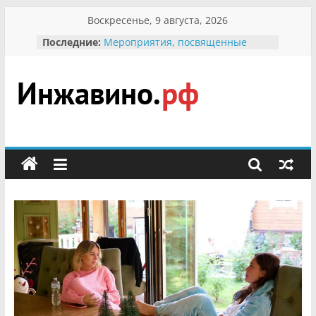
Перейти
Воскресенье, 9 августа, 2026
к
Последние:
Мероприятия, посвященные
содержимому
Международному Дню семьи
Присвоение звания «Почётный
гражданин Инжавинского округа»
участнице Великой
Инжавино.рф
Отечественной, фронтовичке
Александре Николаевне
Кирсановой
сельский
Безопасность в сети Интернет
портал
Ученики приняли участие в
мероприятии «Сохраним
первоцветы!»
В вольере Воронинского
заповедника родились крапчатые
суслики