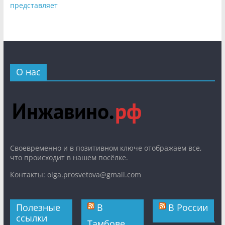
представляет
О нас
Cвоевременно и в позитивном ключе отображаем все,
что происходит в нашем посёлке.
Контакты: olga.prosvetova@gmail.com
Полезные
В
В России
ссылки
Тамбове