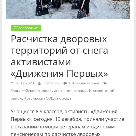
Образование
Расчистка дворовых
территорий от снега
активистами
«Движения Первых»
20.12.2023
inzhavino
0 Комментариев
,
,
балыклейский филиал
движение первых
Инжавинский
,
,
район
Красивская СОШ
помощь
Учащиеся 8,9 классов, активисты «Движения
Первых», сегодня, 19 декабря, приняли участие
в оказании помощи ветеранам и одиноким
пенсионерам по расчистке дворовых