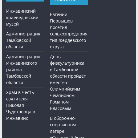
Инжавинский
Евгений
краеведческий
Первышов
музей
посетил
Администрация
сельхозпредприя
Тамбовской
тия Жердевского
области
округа
Администрация
День
Инжавинского
физкультурника
района
в Тамбовской
Тамбовской
области пройдёт
области
вместе с
Олимпийским
Храм в честь
чемпионом
святителя
Романом
Николая
Власовым
Чудотворца в
Инжавино
В оборонно-
спортивном
лагере
«Сосновый бор»