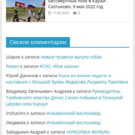
Бессмертный полк в Карай-
Салтыково. 9 мая 2022 год
0
11.05.2022
Свежие комментарии
Шарик
к записи
Новые правила выгула собак
Роман
к записи
ФГИС «Моя школа»
Юрий Данилов
к записи
Ушла из жизни педагог и
наставник с большой буквы Федорова Людмила Павловна
Владимир Евгеньевич Андреев
к записи
Руководитель
Тамбовского земства Денис Силин побывал в Троицкой
церкви села Караул
inzhavino
к записи
Инжавинский маслозавод
Людмила
к записи
Инжавинский маслозавод
Забадыкин Андрей
к записи
«КРАСИВКА ФИЛЬМ»