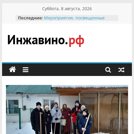
Перейти
Суббота, 8 августа, 2026
к
Последние:
Мероприятия, посвященные
содержимому
Международному Дню семьи
Присвоение звания «Почётный
гражданин Инжавинского округа»
участнице Великой
Инжавино.рф
Отечественной, фронтовичке
Александре Николаевне
Кирсановой
сельский
Безопасность в сети Интернет
портал
Ученики приняли участие в
мероприятии «Сохраним
первоцветы!»
В вольере Воронинского
заповедника родились крапчатые
суслики