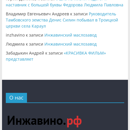
наставник с большой буквы Федорова Людмила Павловна
Владимир Евгеньевич Андреев
к записи
Руководитель
Тамбовского земства Денис Силин побывал в Троицкой
церкви села Караул
inzhavino
к записи
Инжавинский маслозавод
Людмила
к записи
Инжавинский маслозавод
Забадыкин Андрей
к записи
«КРАСИВКА ФИЛЬМ»
представляет
О нас