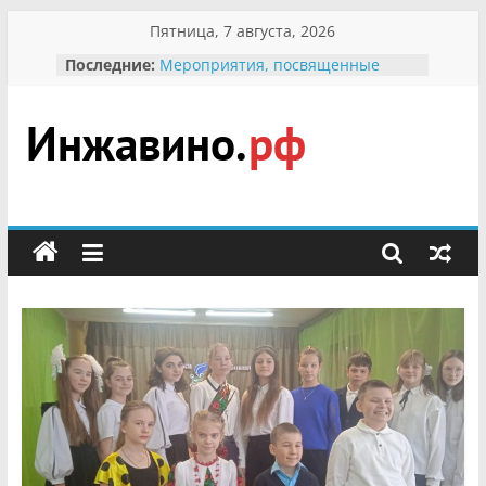
Перейти
Пятница, 7 августа, 2026
к
Последние:
Мероприятия, посвященные
содержимому
Международному Дню семьи
Присвоение звания «Почётный
гражданин Инжавинского округа»
участнице Великой
Инжавино.рф
Отечественной, фронтовичке
Александре Николаевне
Кирсановой
сельский
Безопасность в сети Интернет
портал
Ученики приняли участие в
мероприятии «Сохраним
первоцветы!»
В вольере Воронинского
заповедника родились крапчатые
суслики