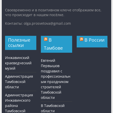
Cвоевременно и в позитивном ключе отображаем все,
что происходит в нашем посёлке.
Контакты: olga.prosvetova@gmail.com
Полезные
В
В России
ссылки
Тамбове
Инжавинский
Евгений
краеведческий
Первышов
музей
поздравил с
Администрация
профессиональн
Тамбовской
ым праздником
области
строителей
Тамбовской
Администрация
области
Инжавинского
района
В Тамбовской
Тамбовской
области