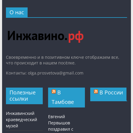
О нас
Cвоевременно и в позитивном ключе отображаем все,
что происходит в нашем посёлке.
Контакты: olga.prosvetova@gmail.com
Полезные
В
В России
ссылки
Тамбове
Инжавинский
Евгений
краеведческий
Первышов
музей
поздравил с