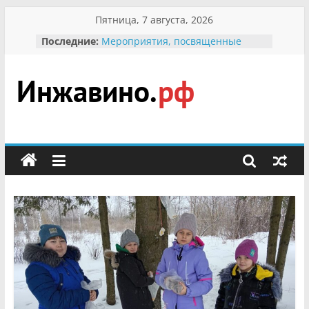
Перейти
Пятница, 7 августа, 2026
к
Последние:
Мероприятия, посвященные
содержимому
Международному Дню семьи
Присвоение звания «Почётный
гражданин Инжавинского округа»
участнице Великой
Инжавино.рф
Отечественной, фронтовичке
Александре Николаевне
Кирсановой
сельский
Безопасность в сети Интернет
портал
Ученики приняли участие в
мероприятии «Сохраним
первоцветы!»
В вольере Воронинского
заповедника родились крапчатые
суслики