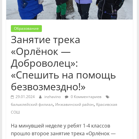
Образование
Занятие трека
«Орлёнок —
Доброволец»:
«Спешить на помощь
безвозмездно!»
29.01.2024
inzhavino
0 Комментариев
,
,
балыклейский филиал
Инжавинский район
Красивская
СОШ
На минувшей неделе у ребят 1-4 классов
прошло второе занятие трека «Орлёнок —