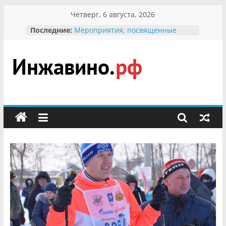
Перейти
Четверг, 6 августа, 2026
к
Последние:
Мероприятия, посвященные
содержимому
Международному Дню семьи
Присвоение звания «Почётный
гражданин Инжавинского округа»
участнице Великой
Инжавино.рф
Отечественной, фронтовичке
Александре Николаевне
Кирсановой
сельский
Безопасность в сети Интернет
портал
Ученики приняли участие в
мероприятии «Сохраним
первоцветы!»
В вольере Воронинского
заповедника родились крапчатые
суслики