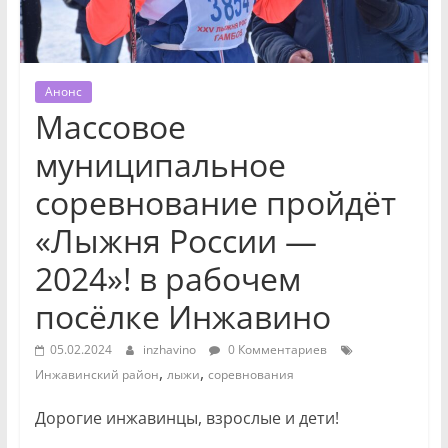
Анонс
Массовое
муниципальное
соревнование пройдёт
«Лыжня России —
2024»! в рабочем
посёлке Инжавино
05.02.2024
inzhavino
0 Комментариев
,
,
Инжавинский район
лыжи
соревнования
Дорогие инжавинцы, взрослые и дети!