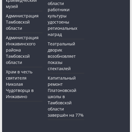
краеведческий
области
музей
работники
Администрация
культуры
Тамбовской
удостоены
области
региональных
наград
Администрация
Инжавинского
Театральный
района
дворик
Тамбовской
возобновляет
области
показы
спектаклей
Храм в честь
святителя
Капитальный
Николая
ремонт
Чудотворца в
Платоновской
Инжавино
школы в
Тамбовской
области
завершён на 77%