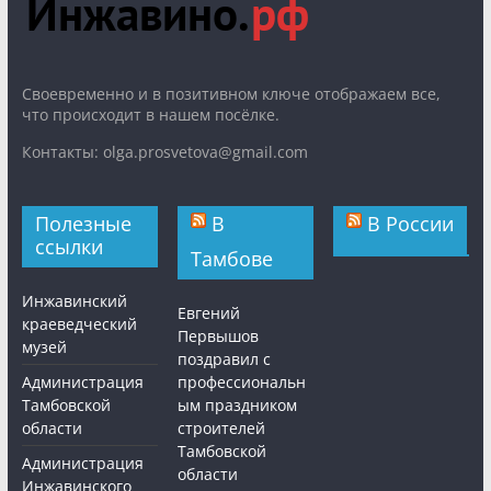
Cвоевременно и в позитивном ключе отображаем все,
что происходит в нашем посёлке.
Контакты: olga.prosvetova@gmail.com
Полезные
В
В России
ссылки
Тамбове
Инжавинский
Евгений
краеведческий
Первышов
музей
поздравил с
Администрация
профессиональн
Тамбовской
ым праздником
области
строителей
Тамбовской
Администрация
области
Инжавинского