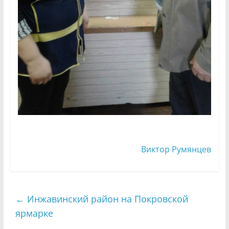
Виктор Румянцев
←
Инжавинский район на Покровской
ярмарке