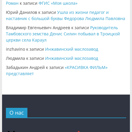
Роман
к записи
ФГИС «Моя школа»
Юрий Данилов
к записи
Ушла из жизни педагог и
наставник с большой буквы Федорова Людмила Павловна
Владимир Евгеньевич Андреев
к записи
Руководитель
Тамбовского земства Денис Силин побывал в Троицкой
церкви села Караул
inzhavino
к записи
Инжавинский маслозавод
Людмила
к записи
Инжавинский маслозавод
Забадыкин Андрей
к записи
«КРАСИВКА ФИЛЬМ»
представляет
О нас