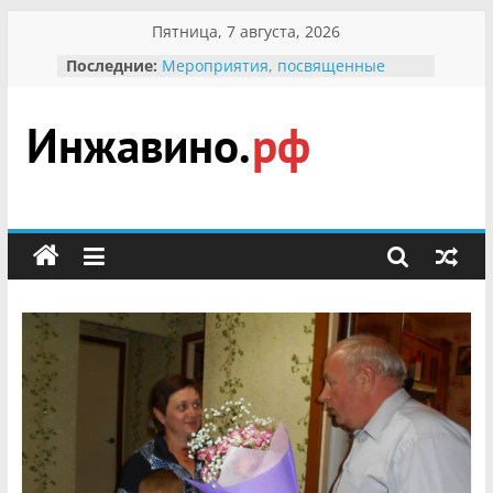
Перейти
Пятница, 7 августа, 2026
к
Последние:
Мероприятия, посвященные
содержимому
Международному Дню семьи
Присвоение звания «Почётный
гражданин Инжавинского округа»
участнице Великой
Инжавино.рф
Отечественной, фронтовичке
Александре Николаевне
Кирсановой
сельский
Безопасность в сети Интернет
портал
Ученики приняли участие в
мероприятии «Сохраним
первоцветы!»
В вольере Воронинского
заповедника родились крапчатые
суслики