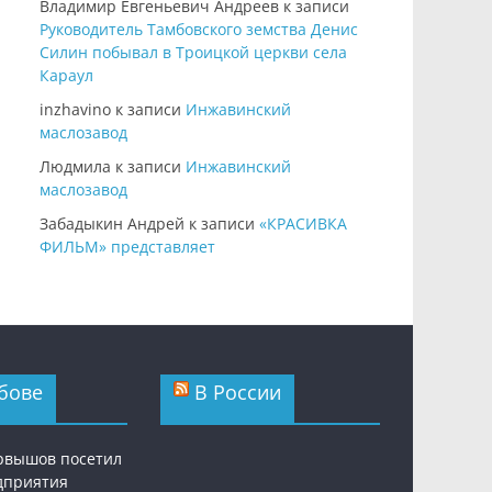
Владимир Евгеньевич Андреев
к записи
Руководитель Тамбовского земства Денис
Силин побывал в Троицкой церкви села
Караул
inzhavino
к записи
Инжавинский
маслозавод
Людмила
к записи
Инжавинский
маслозавод
Забадыкин Андрей
к записи
«КРАСИВКА
ФИЛЬМ» представляет
бове
В России
рвышов посетил
дприятия