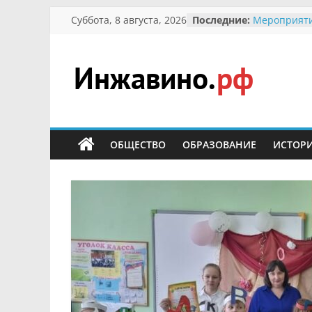
Перейти
Суббота, 8 августа, 2026
Последние:
Мероприяти
к
Международ
Присвоение
содержимому
гражданин 
участнице 
Инжавино.рф
Отечествен
Александре
Кирсановой
сельский
Безопасност
портал
ОБЩЕСТВО
ОБРАЗОВАНИЕ
ИСТОР
Ученики пр
мероприяти
первоцветы
В вольере 
заповедник
суслики