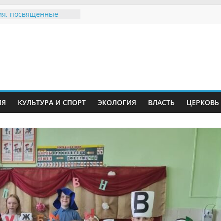
я, посвященные
ному Дню семьи
 звания «Почётный
Инжавинского округа»
Великой
ной, фронтовичке
 Николаевне
ь в сети Интернет
ИЯ
КУЛЬТУРА И СПОРТ
ЭКОЛОГИЯ
ВЛАСТЬ
ЦЕРКОВЬ
иняли участие в
и «Сохраним
!»
Воронинского
а родились крапчатые