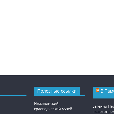
Полезные ссылки
В Там
Инжавинский
Евгений Пе
краеведческий музей
сельхозпре