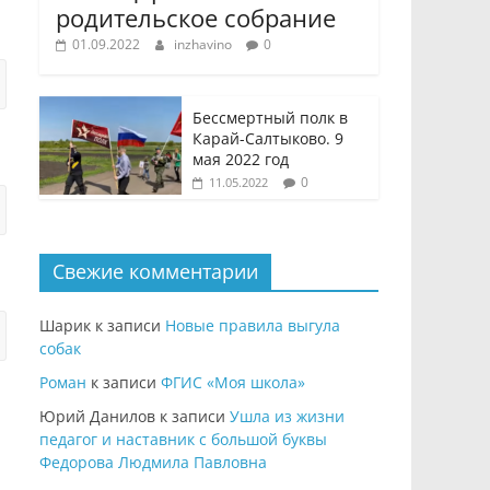
родительское собрание
01.09.2022
inzhavino
0
Бессмертный полк в
Карай-Салтыково. 9
мая 2022 год
0
11.05.2022
Свежие комментарии
Шарик
к записи
Новые правила выгула
собак
Роман
к записи
ФГИС «Моя школа»
Юрий Данилов
к записи
Ушла из жизни
педагог и наставник с большой буквы
Федорова Людмила Павловна