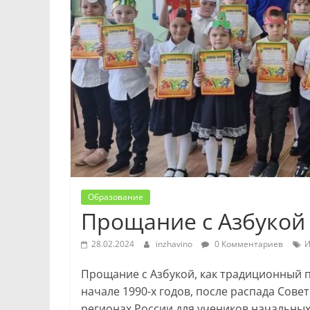
Образование
Прощание с Азбукой
28.02.2024
inzhavino
0 Комментариев
И
Прощание с Азбукой, как традиционный п
начале 1990-х годов, после распада Сове
регионах России для учеников начальных