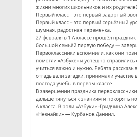
жизни многих школьников и их родителе
Первый класс – это первый задорный зво
Первый класс – это первый серьёзный уро
шумная, радостная переменка.
27 февраля в 1 А классе прошёл праздни
большой семьёй первую победу — заверш
Первоклассники вспомнили, как они позн
помогли «Азбуке» и успешно справились с
учиться важно и нужно. Ребята рассказыва
отгадывали загадки, принимали участие в
полгода учёбы в первом классе.
В завершении праздника первоклассники
дальше тянуться к знаниям и покорять н
А класса. В роли «Азбуки» -Гридчина Алек
«Незнайки» — Курбанов Даниил.