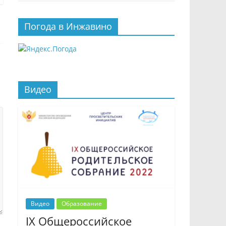
Погода в Инжавино
Видео
Видео
Образование
IX Общероссийское