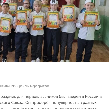
,
нжавинский район
мероприятие
раздник для первоклассников был введен в России в
тского Союза. Он приобрёл популярность в разных
 классов и быстро стал традиционным событием в