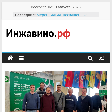
Перейти
Воскресенье, 9 августа, 2026
к
Последние:
Мероприятия, посвященные
содержимому
Международному Дню семьи
Присвоение звания «Почётный
гражданин Инжавинского округа»
участнице Великой
Инжавино.рф
Отечественной, фронтовичке
Александре Николаевне
Кирсановой
сельский
Безопасность в сети Интернет
портал
Ученики приняли участие в
мероприятии «Сохраним
первоцветы!»
В вольере Воронинского
заповедника родились крапчатые
суслики