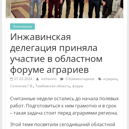
Экономика
Инжавинская
делегация приняла
участие в областном
форуме аграриев
,
01.03.2024
inzhavino
0 Комментариев
аграрии
,
,
Селезнев Г.В.
Тамбовская область
форум
Считанные недели остались до начала полевых
работ. Подготовиться к ним грамотно и в срок
– такая задача стоит перед аграриями региона.
Этой теме посвятили сегодняшний областной