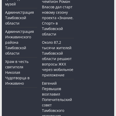
чемпион Роман
музей
Власов дал старт
Администрация
новому сезону
Тамбовской
проекта «Знание.
области
Спорт» в
Тамбовской
Администрация
области
Инжавинского
района
Около 87,2
Тамбовской
тысячи жителей
области
Тамбовской
области решают
Храм в честь
вопросы ЖКХ
святителя
через мобильное
Николая
приложение
Чудотворца в
Инжавино
Евгений
Первышов
возглавил
Попечительский
совет
Тамбовского
отделения