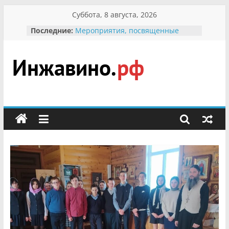
Перейти
Суббота, 8 августа, 2026
к
Последние:
Мероприятия, посвященные
содержимому
Международному Дню семьи
Присвоение звания «Почётный
гражданин Инжавинского округа»
участнице Великой
Инжавино.рф
Отечественной, фронтовичке
Александре Николаевне
Кирсановой
сельский
Безопасность в сети Интернет
портал
Ученики приняли участие в
мероприятии «Сохраним
первоцветы!»
В вольере Воронинского
заповедника родились крапчатые
суслики