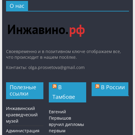
О нас
Cвоевременно и в позитивном ключе отображаем все,
что происходит в нашем посёлке.
Контакты: olga.prosvetova@gmail.com
Полезные
В
В России
ссылки
Тамбове
Инжавинский
Евгений
краеведческий
Первышов
музей
вручил дипломы
Администрация
первым