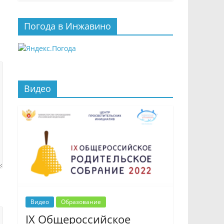
Погода в Инжавино
Видео
Видео
Образование
IX Общероссийское