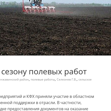
 сезону полевых работ
,
,
,
нжавинский район
полевые работы
Селезнев Г.В.
сельское
редприятий и КФХ приняли участие в областном
нной поддержки в отрасли. В частности,
ке предоставления документов на оказание