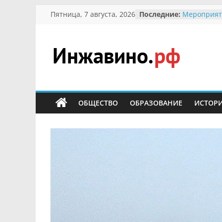
Перейти
Пятница, 7 августа, 2026
Последние:
Мероприят
к
Междунаро
Присвоени
содержимому
гражданин 
участнице 
Инжавино.рф
Отечествен
Александре
Кирсаново
сельский
Безопаснос
портал
ОБЩЕСТВО
ОБРАЗОВАНИЕ
ИСТОР
Ученики пр
мероприят
первоцветы
В вольере 
заповедник
суслики