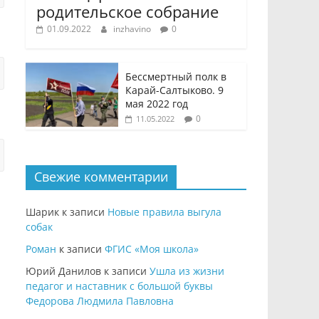
родительское собрание
01.09.2022
inzhavino
0
Бессмертный полк в
Карай-Салтыково. 9
мая 2022 год
0
11.05.2022
Свежие комментарии
Шарик
к записи
Новые правила выгула
собак
Роман
к записи
ФГИС «Моя школа»
Юрий Данилов
к записи
Ушла из жизни
педагог и наставник с большой буквы
Федорова Людмила Павловна