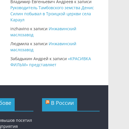
Владимир Евгеньевич Андреев
к записи
Руководитель Тамбовского земства Денис
Силин побывал в Троицкой церкви села
Караул
inzhavino
к записи
Инжавинский
маслозавод
Людмила
к записи
Инжавинский
маслозавод
Забадыкин Андрей
к записи
«КРАСИВКА
ФИЛЬМ» представляет
бове
В России
рвышов посетил
дприятия