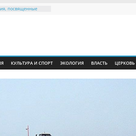
ия, посвященные
дному Дню семьи
е звания «Почётный
Инжавинского округа»
Великой
ной, фронтовичке
 Николаевне
й
ть в сети Интернет
ИЯ
КУЛЬТУРА И СПОРТ
ЭКОЛОГИЯ
ВЛАСТЬ
ЦЕРКОВЬ
иняли участие в
ии «Сохраним
!»
Воронинского
а родились крапчатые