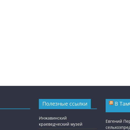
Полезные ссылки
В Там
Инжавинский
Евгений Пе
краеведческий музей
сельхозпре