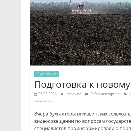
Экономика
Подготовка к новому
06.03.2024
inzhavino
0 Комментариев
И
хозяйство
Вчера бухгалтеры инжавинских сельхозп
видеосовещании по вопросам государстве
специалистов проинформировали о поряд