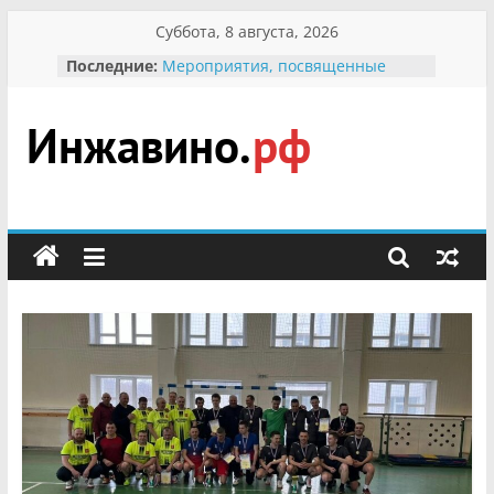
Перейти
Суббота, 8 августа, 2026
к
Последние:
Мероприятия, посвященные
содержимому
Международному Дню семьи
Присвоение звания «Почётный
гражданин Инжавинского округа»
участнице Великой
Инжавино.рф
Отечественной, фронтовичке
Александре Николаевне
Кирсановой
сельский
Безопасность в сети Интернет
портал
Ученики приняли участие в
мероприятии «Сохраним
первоцветы!»
В вольере Воронинского
заповедника родились крапчатые
суслики