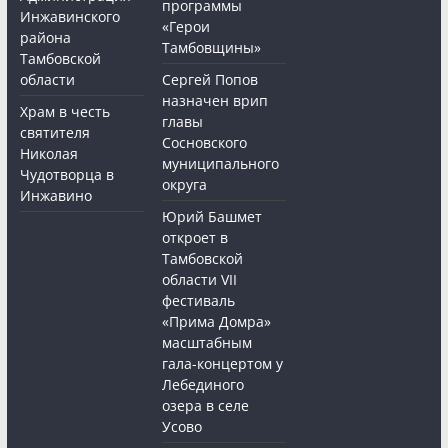
программы
Инжавинского
«Герои
района
Тамбовщины»
Тамбовской
области
Сергей Попов
назначен врип
Храм в честь
главы
святителя
Сосновского
Николая
муниципального
Чудотворца в
округа
Инжавино
Юрий Башмет
откроет в
Тамбовской
области VII
фестиваль
«Прима Домра»
масштабным
гала-концертом у
Лебединого
озера в селе
Усово