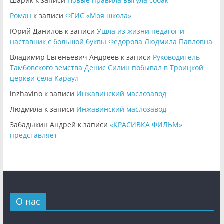
Шарик
к записи
Новые правила выгула собак
Роман
к записи
ФГИС «Моя школа»
Юрий Данилов
к записи
Ушла из жизни педагог и
наставник с большой буквы Федорова Людмила Павловна
Владимир Евгеньевич Андреев
к записи
Руководитель
Тамбовского земства Денис Силин побывал в Троицкой
церкви села Караул
inzhavino
к записи
Инжавинский маслозавод
Людмила
к записи
Инжавинский маслозавод
Забадыкин Андрей
к записи
«КРАСИВКА ФИЛЬМ»
представляет
О нас