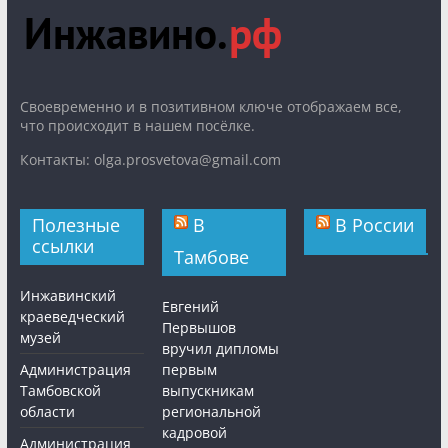
Cвоевременно и в позитивном ключе отображаем все,
что происходит в нашем посёлке.
Контакты: olga.prosvetova@gmail.com
Полезные
В
В России
ссылки
Тамбове
Инжавинский
Евгений
краеведческий
Первышов
музей
вручил дипломы
Администрация
первым
Тамбовской
выпускникам
области
региональной
кадровой
Администрация