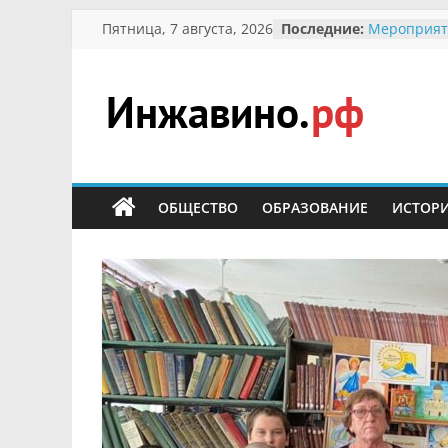
Перейти
Пятница, 7 августа, 2026
Последние:
Мероприят
к
Междунаро
Присвоени
содержимому
гражданин 
участнице 
Инжавино.рф
Отечествен
Александре
Кирсаново
сельский
Безопаснос
портал
ОБЩЕСТВО
ОБРАЗОВАНИЕ
ИСТОР
Ученики пр
мероприят
первоцветы
В вольере 
заповедник
суслики