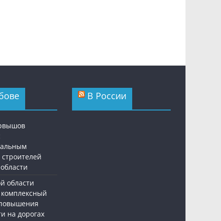
бове
В России
ервышов
с
нальным
 строителей
 области
ой области
 комплексный
 повышения
и на дорогах