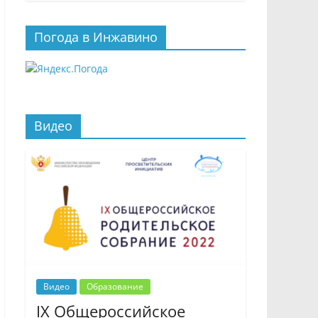
Погода в Инжавино
Видео
Видео
Образование
IX Общероссийское