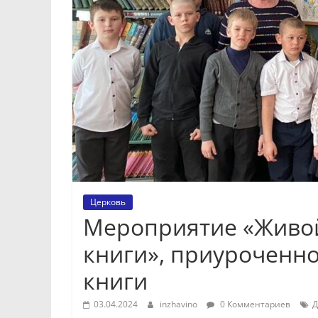
Церковь
Мероприятие «Живой
книги», приуроченн
книги
03.04.2024
inzhavino
0 Комментариев
Д