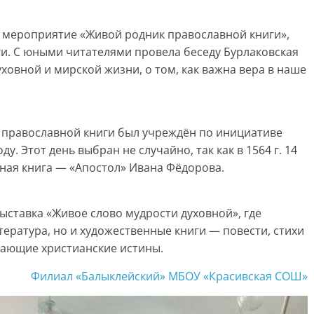
 мероприятие «Живой родник православной книги»,
и. С юными читателями провела беседу Бурлаковская
уховной и мирской жизни, о том, как важна вера в наше
ь православной книги был учреждён по инициативе
у. Этот день выбран не случайно, так как в 1564 г. 14
тная книга — «Апостол» Ивана Фёдорова.
ставка «Живое слово мудрости духовной», где
тература, но и художественные книги — повести, стихи
вающие христианские истины.
Филиал «Балыклейский» МБОУ «Красивская СОШ»