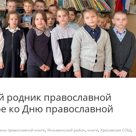
 родник православной
ое ко Дню православной
,
,
,
,
ень православной книги
Инжавинский район
книги
Красивская СОШ