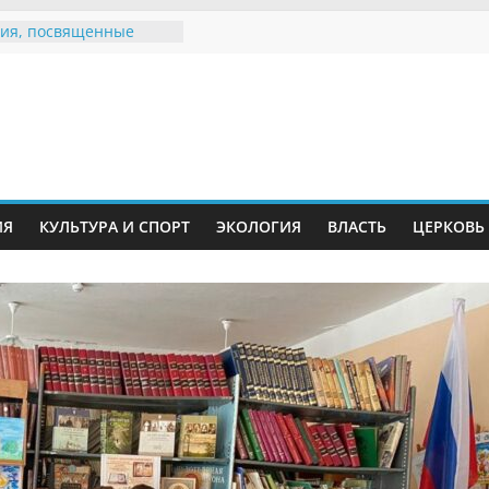
ия, посвященные
дному Дню семьи
е звания «Почётный
Инжавинского округа»
Великой
ной, фронтовичке
 Николаевне
й
ть в сети Интернет
ИЯ
КУЛЬТУРА И СПОРТ
ЭКОЛОГИЯ
ВЛАСТЬ
ЦЕРКОВЬ
иняли участие в
ии «Сохраним
!»
Воронинского
а родились крапчатые