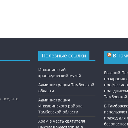
Полезные ссылки
В Там
Инжавинский
Евгений П
краеведческий музей
поздравил 
Администрация Тамбовской
профессио
области
праздником
Тамбовской
 все, что
Администрация
Инжавинского района
В Тамбовск
Тамбовской области
используют
подход для
Храм в честь святителя
безопасност
Николая Чудотворца в