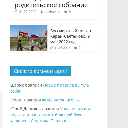
родительское собрание
01.09.2022
inzhavino
0
Бессмертный полк в
Карай-Салтыково. 9
мая 2022 год
0
11.05.2022
Свежие комментарии
Шарик
к записи
Новые правила выгула
собак
Роман
к записи
ФГИС «Моя школа»
Юрий Данилов
к записи
Ушла из жизни
педагог и наставник с большой буквы
Федорова Людмила Павловна