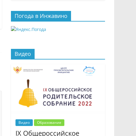
Погода в Инжавино
Видео
Видео
Образование
IX Общероссийское