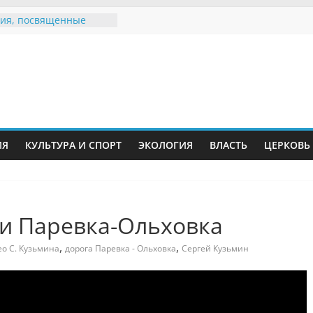
ия, посвященные
дному Дню семьи
е звания «Почётный
Инжавинского округа»
Великой
ной, фронтовичке
 Николаевне
й
ть в сети Интернет
ИЯ
КУЛЬТУРА И СПОРТ
ЭКОЛОГИЯ
ВЛАСТЬ
ЦЕРКОВЬ
иняли участие в
ии «Сохраним
!»
Воронинского
а родились крапчатые
ги Паревка-Ольховка
,
,
ео С. Кузьмина
дорога Паревка - Ольховка
Сергей Кузьмин