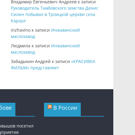
Владимир Евгеньевич Андреев
к записи
Руководитель Тамбовского земства Денис
Силин побывал в Троицкой церкви села
Караул
inzhavino
к записи
Инжавинский
маслозавод
Людмила
к записи
Инжавинский
маслозавод
Забадыкин Андрей
к записи
«КРАСИВКА
ФИЛЬМ» представляет
бове
В России
рвышов посетил
дприятия