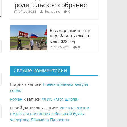
родительское собрание
01.09.2022
inzhavino
0
Бессмертный полк в
Карай-Салтыково. 9
мая 2022 год
0
11.05.2022
Свежие комментарии
Шарик
к записи
Новые правила выгула
собак
Роман
к записи
ФГИС «Моя школа»
Юрий Данилов
к записи
Ушла из жизни
педагог и наставник с большой буквы
Федорова Людмила Павловна