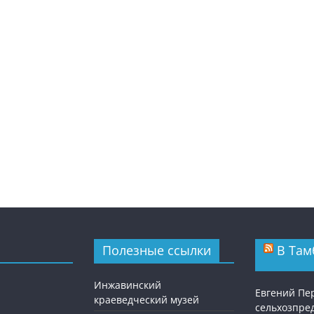
Полезные ссылки
В Там
Инжавинский
Евгений Пе
краеведческий музей
сельхозпре