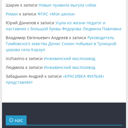
Шарик
к записи
Новые правила выгула собак
Роман
к записи
ФГИС «Моя школа»
Юрий Данилов
к записи
Ушла из жизни педагог и
наставник с большой буквы Федорова Людмила Павловна
Владимир Евгеньевич Андреев
к записи
Руководитель
Тамбовского земства Денис Силин побывал в Троицкой
церкви села Караул
inzhavino
к записи
Инжавинский маслозавод
Людмила
к записи
Инжавинский маслозавод
Забадыкин Андрей
к записи
«КРАСИВКА ФИЛЬМ»
представляет
О нас