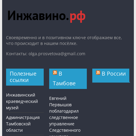
Cвоевременно и в позитивном ключе отображаем все,
что происходит в нашем посёлке.
Контакты: olga.prosvetova@gmail.com
Полезные
В
В России
ссылки
Тамбове
Инжавинский
Евгений
краеведческий
Первышов
музей
поблагодарил
Администрация
следственное
Тамбовской
управление
области
Следственного