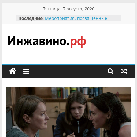
Перейти
Пятница, 7 августа, 2026
к
Последние:
Мероприятия, посвященные
содержимому
Международному Дню семьи
Присвоение звания «Почётный
гражданин Инжавинского округа»
участнице Великой
Инжавино.рф
Отечественной, фронтовичке
Александре Николаевне
Кирсановой
сельский
Безопасность в сети Интернет
портал
Ученики приняли участие в
мероприятии «Сохраним
первоцветы!»
В вольере Воронинского
заповедника родились крапчатые
суслики