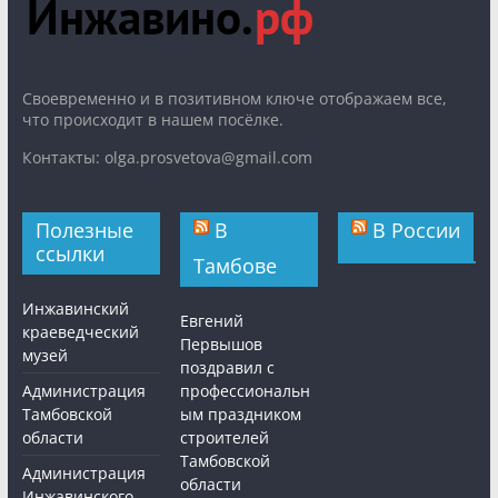
Cвоевременно и в позитивном ключе отображаем все,
что происходит в нашем посёлке.
Контакты: olga.prosvetova@gmail.com
Полезные
В
В России
ссылки
Тамбове
Инжавинский
Евгений
краеведческий
Первышов
музей
поздравил с
Администрация
профессиональн
Тамбовской
ым праздником
области
строителей
Тамбовской
Администрация
области
Инжавинского