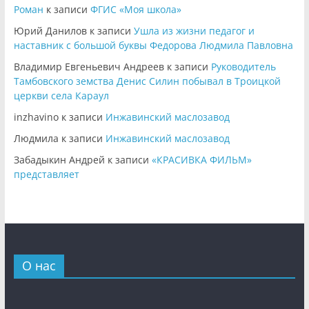
Роман
к записи
ФГИС «Моя школа»
Юрий Данилов
к записи
Ушла из жизни педагог и
наставник с большой буквы Федорова Людмила Павловна
Владимир Евгеньевич Андреев
к записи
Руководитель
Тамбовского земства Денис Силин побывал в Троицкой
церкви села Караул
inzhavino
к записи
Инжавинский маслозавод
Людмила
к записи
Инжавинский маслозавод
Забадыкин Андрей
к записи
«КРАСИВКА ФИЛЬМ»
представляет
О нас