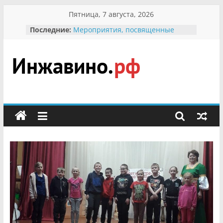
Перейти
Пятница, 7 августа, 2026
к
Последние:
Мероприятия, посвященные
содержимому
Международному Дню семьи
Присвоение звания «Почётный
гражданин Инжавинского округа»
участнице Великой
Инжавино.рф
Отечественной, фронтовичке
Александре Николаевне
Кирсановой
сельский
Безопасность в сети Интернет
портал
Ученики приняли участие в
мероприятии «Сохраним
первоцветы!»
В вольере Воронинского
заповедника родились крапчатые
суслики