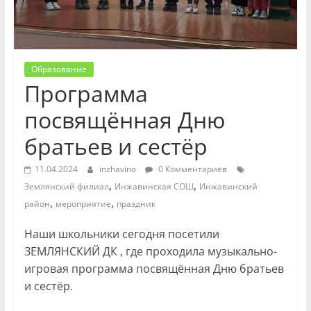
Образование
Программа
посвящённая Дню
братьев и сестёр
11.04.2024
inzhavino
0 Комментариев
,
,
Землянский филиал
Инжавинская СОШ
Инжавинский
,
,
район
мероприятие
праздник
Наши школьники сегодня посетили
ЗЕМЛЯНСКИЙ ДК , где проходила музыкально-
игровая программа посвящённая Дню братьев
и сестёр.